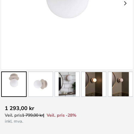
Gå
1 293,00 kr
til
Veil. pris -28%
Veil. pris
1 799,00 kr
begynnelsen
inkl. mva.
av
bildegalleri