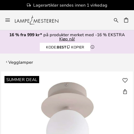
Lagerartikler sendes innen 1 virkedag
Hopp
til
innhold
16 % fra 999 kr*
på produkter merket med -16 % EKSTRA
Kjøp nå!
KODE:
BEST
KOPIER
Vegglamper
Gå
SUMMER DEAL
til
slutten
av
bildegalleri