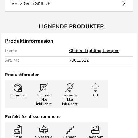
VELG G9 LYSKILDE
LIGNENDE PRODUKTER
Produktinformasjon
Merke
Globen Lighting Lamper
Art. nr.:
70019622
Produktfordeler
Dimmbar
Dimmer
Lyspære
G9
ikke
ikke
inkludert
inkludert
Perfekt for disse rommene
Stue
Spisestue
Gangen
Baderom