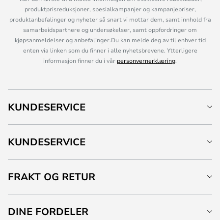
produktprisreduksjoner, spesialkampanjer og kampanjepriser,
produktanbefalinger og nyheter så snart vi mottar dem, samt innhold fra
samarbeidspartnere og undersøkelser, samt oppfordringer om
kjøpsanmeldelser og anbefalinger.Du kan melde deg av til enhver tid
enten via linken som du finner i alle nyhetsbrevene. Ytterligere
informasjon finner du i vår
personvernerklæring
.
KUNDESERVICE
KUNDESERVICE
FRAKT OG RETUR
DINE FORDELER