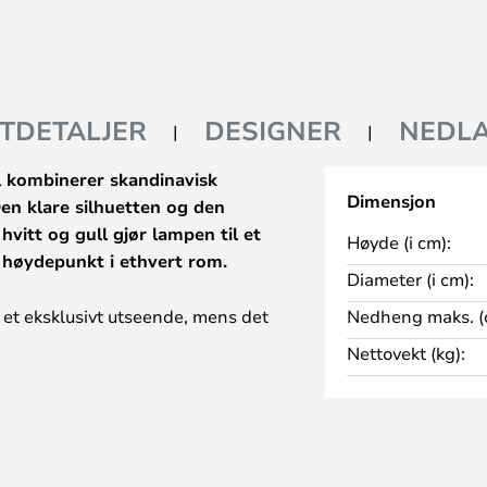
TDETALJER
DESIGNER
NEDLA
l kombinerer skandinavisk
Dimensjon
en klare silhuetten og den
vitt og gull gjør lampen til et
Høyde (i cm):
t høydepunkt i ethvert rom.
Diameter (i cm):
 et eksklusivt utseende, mens det
Nedheng maks. (
bydende atmosfære – ideelt over
Nettovekt (kg):
m enkeltstående pendellampe.
fleksibelt via en ekstern dimmer,
nsket stemning.