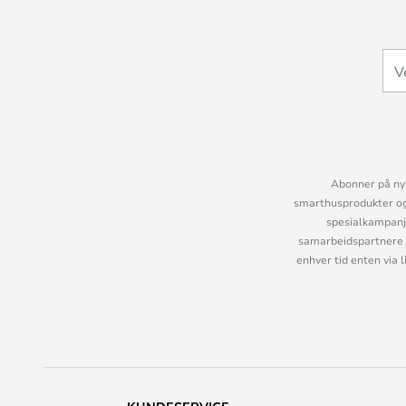
Abonner på nyh
smarthusprodukter og 
spesialkampanje
samarbeidspartnere 
enhver tid enten via 