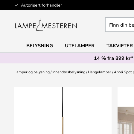
Hopp
Autorisert forhandler
til
innhold
Finn
din
belysning
BELYSNING
UTELAMPER
TAKVIFTER
14 % fra 899 kr*
Lamper og belysning
Innendørsbelysning
Hengelamper
Anoli Spot 
Gå
til
slutten
av
bildegalleri