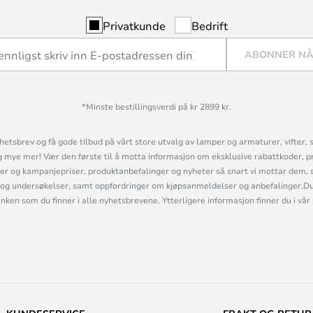
Privatkunde
Bedrift
ABONNER N
*Minste bestillingsverdi på kr 2899 kr.
etsbrev og få gode tilbud på vårt store utvalg av lamper og armaturer, vifter, 
mye mer! Vær den første til å motta informasjon om eksklusive rabattkoder, p
r og kampanjepriser, produktanbefalinger og nyheter så snart vi mottar dem, 
og undersøkelser, samt oppfordringer om kjøpsanmeldelser og anbefalinger.Du 
linken som du finner i alle nyhetsbrevene. Ytterligere informasjon finner du i vår