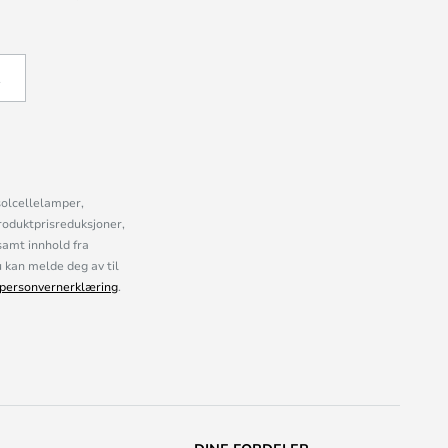
Å
solcellelamper,
roduktprisreduksjoner,
samt innhold fra
kan melde deg av til
personvernerklæring
.