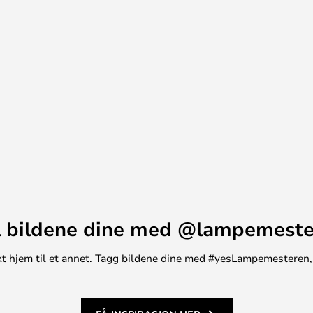
ganger prisbelønte danske
 inspirasjon fra naturen og
ed tidløs eleganse.
 bildene dine med @lampemest
unikt hjem til et annet. Tagg bildene dine med #yesLampemesteren,