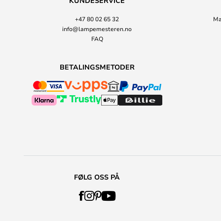
KUNDESERVICE
+47 80 02 65 32
Ma
info@lampemesteren.no
FAQ
BETALINGSMETODER
FØLG OSS PÅ