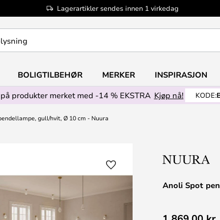
Lagerartikler sendes innen 1 virkedag
BOLIGTILBEHØR
MERKER
INSPIRASJON
på produkter merket med -14 % EKSTRA
Kjøp nå!
KODE:
pendellampe, gull/hvit, Ø 10 cm - Nuura
Anoli Spot pen
1 869,00 kr