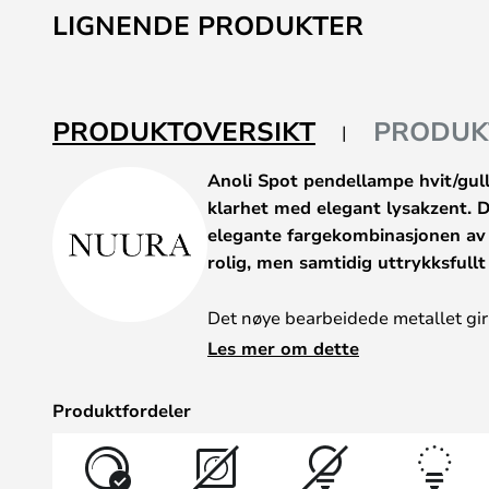
til
LIGNENDE PRODUKTER
begynnelsen
av
bildegalleri
PRODUKTOVERSIKT
PRODUK
Anoli Spot pendellampe hvit/gul
klarhet med elegant lysakzent. D
elegante fargekombinasjonen av h
rolig, men samtidig uttrykksfull
Det nøye bearbeidede metallet gir
myke, rettede lyset skaper en inn
Les mer om dette
arbeidsflater, spisebord eller so
Produktfordeler
Lysstyrken på lampen kan justeres 
slik at den kan tilpasses enhver ø