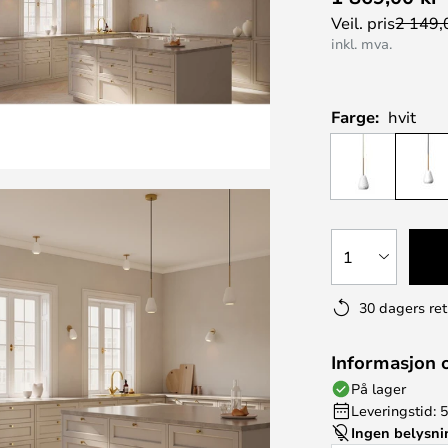
Veil. pris
2 149,
inkl. mva.
Farge:
hvit
1
30 dagers ret
Informasjon 
På lager
Leveringstid: 5
Ingen belysn