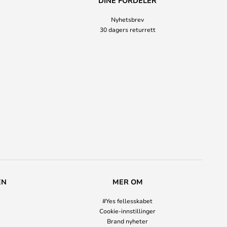
DINE FORDELER
Nyhetsbrev
30 dagers returrett
EN
MER OM
#Yes fellesskabet
Cookie-innstillinger
Brand nyheter