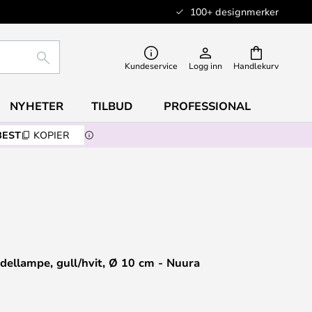
100+ designmerker
SØK
Kundeservice
Logg inn
Handlekurv
NYHETER
TILBUD
PROFESSIONAL
BEST
KOPIER
dellampe, gull/hvit, Ø 10 cm - Nuura