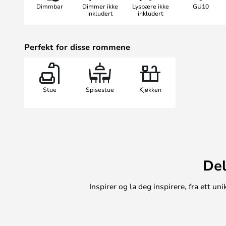
Dimmbar
Dimmer ikke
Lyspære ikke
GU10
Lampen er designet av den flere 
inkludert
inkludert
designeren Sofie Refer, som henter
kombinerer skandinavisk klarhet m
Perfekt for disse rommene
Stue
Spisestue
Kjøkken
Del
Inspirer og la deg inspirere, fra ett 