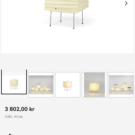
Gå
3 802,00 kr
til
inkl. mva.
begynnelsen
av
bildegalleri