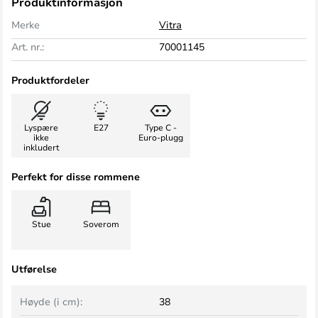
Produktinformasjon
Merke
Vitra
Art. nr.:
70001145
Produktfordeler
Lyspære
E27
Type C -
ikke
Euro-plugg
inkludert
Perfekt for disse rommene
Stue
Soverom
Utførelse
Høyde (i cm):
38