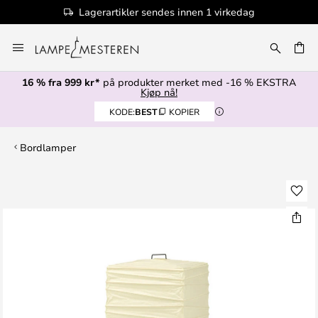
Lagerartikler sendes innen 1 virkedag
Hopp
til
innhold
16 % fra 999 kr*
på produkter merket med -16 % EKSTRA
Kjøp nå!
KODE:
BEST
KOPIER
Bordlamper
Gå
til
slutten
av
bildegalleri