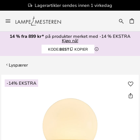
Lagerartikler sendes innen 1 virkedag
Hopp
til
innhold
14 % fra 899 kr*
på produkter merket med -14 % EKSTRA
Kjøp nå!
KODE:
BEST
KOPIER
Lyspærer
Gå
-14% EKSTRA
til
slutten
av
bildegalleri