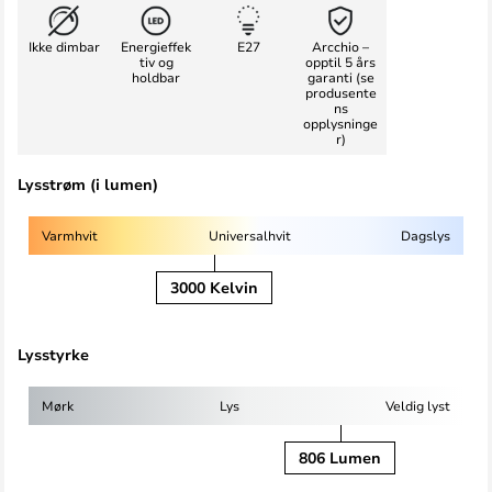
Ikke dimbar
Energieffek
E27
Arcchio –
tiv og
opptil 5 års
holdbar
garanti (se
produsente
ns
opplysninge
r)
Lysstrøm (i lumen)
Varmhvit
Universalhvit
Dagslys
3000 Kelvin
Lysstyrke
Mørk
Lys
Veldig lyst
806 Lumen