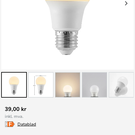
Gå
39,00 kr
til
inkl. mva.
begynnelsen
Datablad
av
bildegalleri