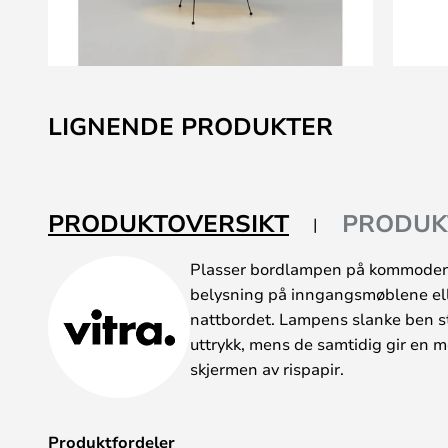
Gå
til
LIGNENDE PRODUKTER
begynnelsen
av
bildegalleri
PRODUKTOVERSIKT
PRODUK
Plasser bordlampen på kommoden 
belysning på inngangsmøblene ell
nattbordet. Lampens slanke ben s
uttrykk, mens de samtidig gir en m
skjermen av rispapir.
Produktfordeler