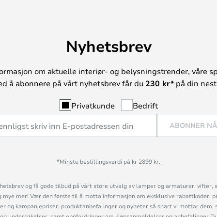
Nyhetsbrev
ormasjon om aktuelle interiør- og belysningstrender, våre sp
ed å abonnere på vårt nyhetsbrev får du
230 kr*
på din neste
Privatkunde
Bedrift
ABONNER N
*Minste bestillingsverdi på kr 2899 kr.
etsbrev og få gode tilbud på vårt store utvalg av lamper og armaturer, vifter, 
mye mer! Vær den første til å motta informasjon om eksklusive rabattkoder, p
r og kampanjepriser, produktanbefalinger og nyheter så snart vi mottar dem, 
og undersøkelser, samt oppfordringer om kjøpsanmeldelser og anbefalinger.Du 