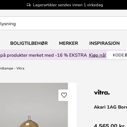
Lagerartikler sendes innen 1 virkedag
BOLIGTILBEHØR
MERKER
INSPIRASJON
på produkter merket med -16 % EKSTRA
Kjøp nå!
KODE:
rdlampe - Vitra
Akari 1AG Bor
4 565,00 kr