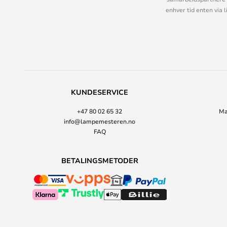
enhver tid enten via 
KUNDESERVICE
+47 80 02 65 32
Ma
info@lampemesteren.no
FAQ
BETALINGSMETODER