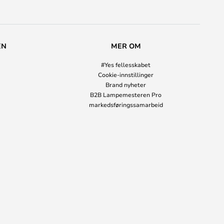
EN
MER OM
#Yes fellesskabet
Cookie-innstillinger
Brand nyheter
B2B Lampemesteren Pro
markedsføringssamarbeid