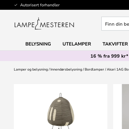
Hopp
Autorisert forhandler
til
innhold
Finn
din
belysning
BELYSNING
UTELAMPER
TAKVIFTER
16 % fra 999 kr*
Lamper og belysning
Innendørsbelysning
Bordlamper
Akari 1AG Bo
Gå
til
slutten
av
bildegalleri