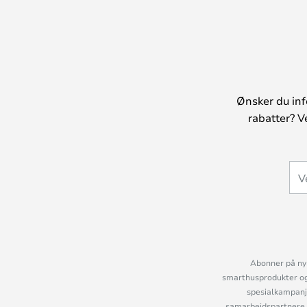
Ønsker du inf
rabatter? V
Abonner på nyh
smarthusprodukter og 
spesialkampanje
samarbeidspartnere 