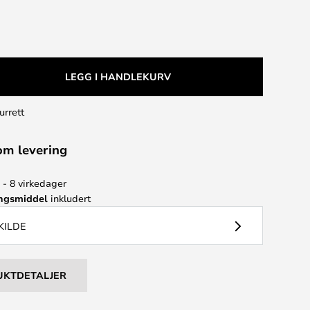
LEGG I HANDLEKURV
urrett
om levering
 - 8 virkedager
ingsmiddel
inkludert
KILDE
UKTDETALJER