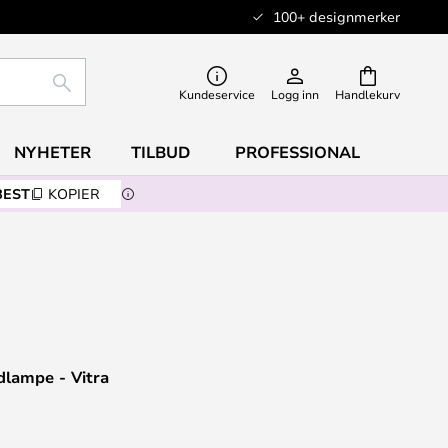
100+ designmerker
SØK
Kundeservice
Logg inn
Handlekurv
NYHETER
TILBUD
PROFESSIONAL
BEST
KOPIER
dlampe - Vitra