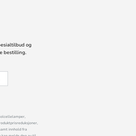
esialtilbud og
 bestilling.
Å
solcellelamper,
roduktprisreduksjoner,
samt innhold fra
kan melde deg av til