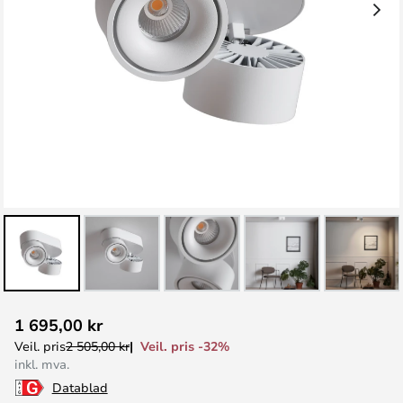
Gå
1 695,00 kr
til
Veil. pris -32%
Veil. pris
2 505,00 kr
begynnelsen
inkl. mva.
av
Datablad
bildegalleri