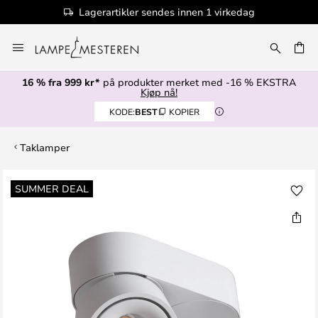
Lagerartikler sendes innen 1 virkedag
Hopp
til
innhold
16 % fra 999 kr*
på produkter merket med -16 % EKSTRA
Kjøp nå!
KODE:
BEST
KOPIER
Taklamper
Gå
SUMMER DEAL
til
slutten
av
bildegalleri