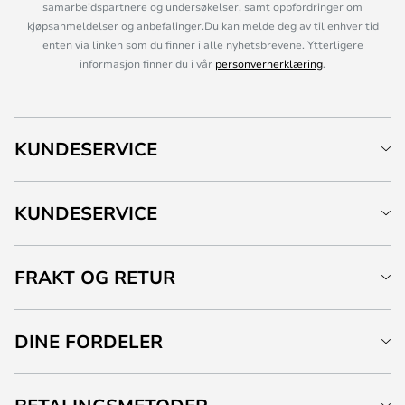
samarbeidspartnere og undersøkelser, samt oppfordringer om
kjøpsanmeldelser og anbefalinger.Du kan melde deg av til enhver tid
enten via linken som du finner i alle nyhetsbrevene. Ytterligere
informasjon finner du i vår
personvernerklæring
.
KUNDESERVICE
KUNDESERVICE
FRAKT OG RETUR
DINE FORDELER