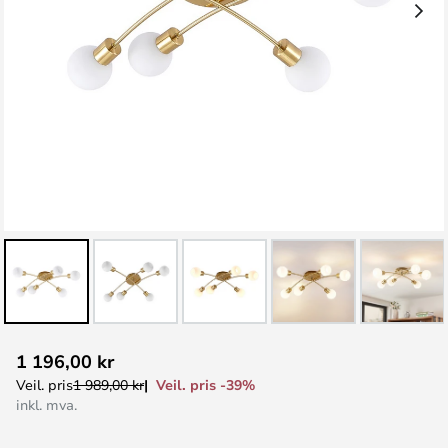
Gå
1 196,00 kr
til
Veil. pris -39%
Veil. pris
1 989,00 kr
begynnelsen
inkl. mva.
av
bildegalleri