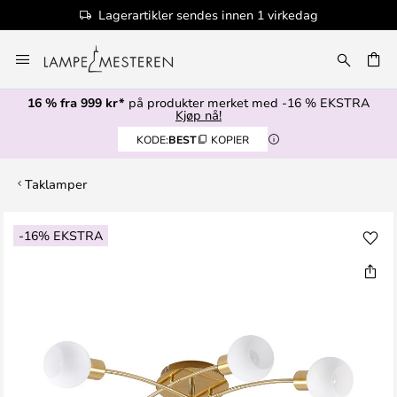
Lagerartikler sendes innen 1 virkedag
Hopp
til
innhold
16 % fra 999 kr*
på produkter merket med -16 % EKSTRA
Kjøp nå!
KODE:
BEST
KOPIER
Taklamper
Gå
-16% EKSTRA
til
slutten
av
bildegalleri