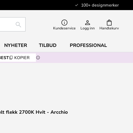
100+ designmerker
SØK
Kundeservice
Logg inn
Handlekurv
NYHETER
TILBUD
PROFESSIONAL
BEST
KOPIER
elt flekk 2700K Hvit - Arcchio