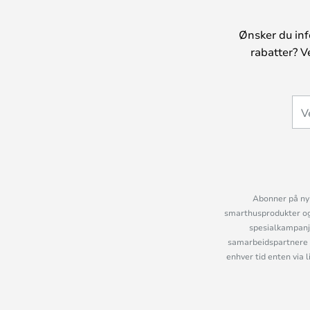
Ønsker du inf
rabatter? V
Abonner på nyh
smarthusprodukter og 
spesialkampanje
samarbeidspartnere 
enhver tid enten via 