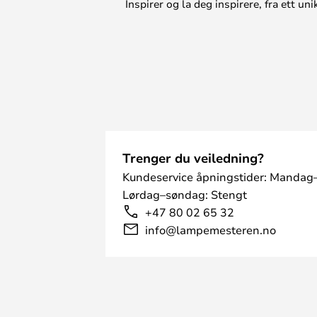
Inspirer og la deg inspirere, fra ett 
Trenger du veiledning?
Kundeservice åpningstider: Mandag–
Lørdag–søndag: Stengt
+47 80 02 65 32
info@lampemesteren.no