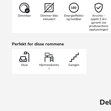
estetikk og funksjonalitet, noe som
for deg som ønsker å kombinere m
Dimmbar
Dimmer ikke
Energieffektiv
Arcchio –
belysning.
inkludert
og holdbar
opptil 5 års
garanti (se
produsentens
opplysninger)
Perfekt for disse rommene
Stue
Hjemmekonto
Gangen
r
Del