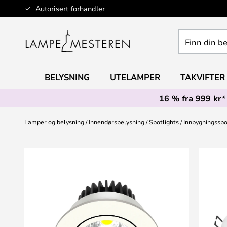
Hopp
Autorisert forhandler
til
innhold
Finn
din
belysning
BELYSNING
UTELAMPER
TAKVIFTER
16 % fra 999 kr*
Lamper og belysning
Innendørsbelysning
Spotlights
Innbygningsspo
Gå
til
slutten
av
bildegalleri