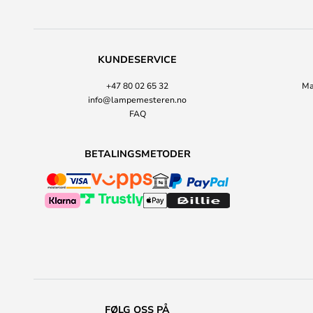
KUNDESERVICE
+47 80 02 65 32
Ma
info@lampemesteren.no
FAQ
BETALINGSMETODER
FØLG OSS PÅ