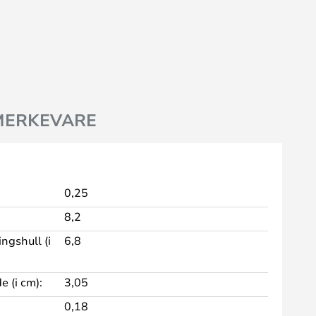
MERKEVARE
0,25
8,2
ngshull (i
6,8
 (i cm):
3,05
0,18