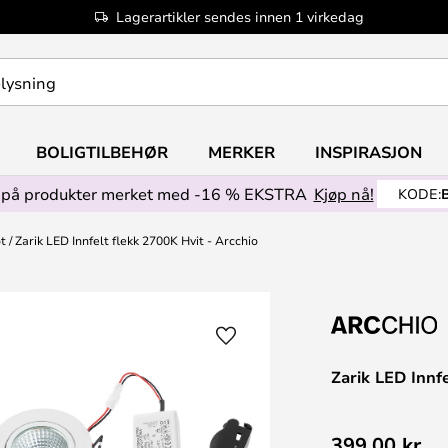
Lagerartikler sendes innen 1 virkedag
BOLIGTILBEHØR
MERKER
INSPIRASJON
på produkter merket med -16 % EKSTRA
Kjøp nå!
KODE:
t
Zarik LED Innfelt flekk 2700K Hvit - Arcchio
Zarik LED Innf
399,00 kr