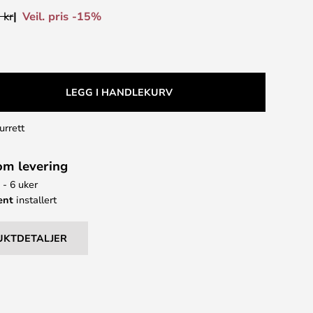
Veil. pris -15%
 kr
LEGG I HANDLEKURV
urrett
om levering
 - 6 uker
ent
installert
UKTDETALJER