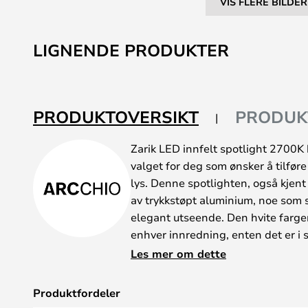
VIS FLERE BILDER
Gå
til
LIGNENDE PRODUKTER
begynnelsen
av
bildegalleri
PRODUKTOVERSIKT
PRODUK
Zarik LED innfelt spotlight 2700K h
valget for deg som ønsker å tilføre
lys. Denne spotlighten, også kjent 
av trykkstøpt aluminium, noe som 
elegant utseende. Den hvite fargen
enhver innredning, enten det er i 
hyggekrok. Med en diameter på 82
Les mer om dette
taket uten å dominere. Den varme
behagelig atmosfære som er ideell
Produktfordeler
Arcchio har designet denne spotl