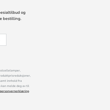
esialtilbud og
 bestilling.
Å
solcellelamper,
roduktprisreduksjoner,
samt innhold fra
kan melde deg av til
personvernerklæring
.