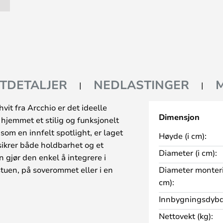
TDETALJER
NEDLASTINGER
vit fra Arcchio er det ideelle
Dimensjon
 hjemmet et stilig og funksjonelt
som en innfelt spotlight, er laget
Høyde (i cm):
sikrer både holdbarhet og et
Diameter (i cm):
 gjør den enkel å integrere i
stuen, på soverommet eller i en
Diameter monteri
 mm passer den perfekt inn i
cm):
 lysfargen på 2700K skaper en
Innbygningsdybde
 for avslapping og hygge.
Nettovekt (kg):
ighten med tanke på både