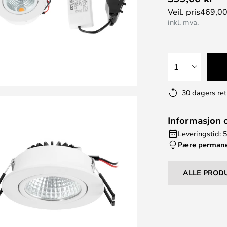
Veil. pris
469,00
inkl. mva.
1
30 dagers ret
Informasjon 
Leveringstid: 5
Pære perman
ALLE PROD