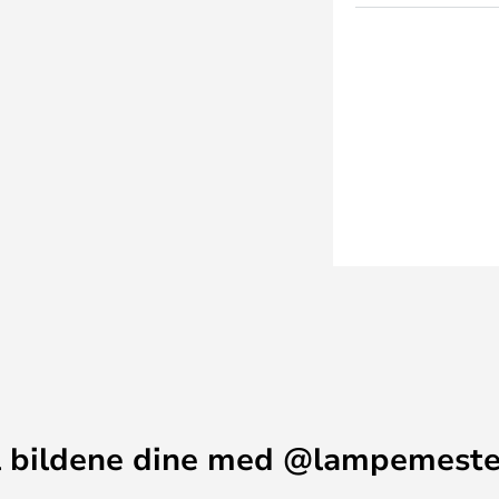
 gjør den til en utmerket løsning
oderne design med effektiv
 bildene dine med @lampemest