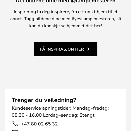
Del bildene dine med @lampemesteren
Inspirer og la deg inspirere, fra ett unikt hjem til et
annet. Tagg bildene dine med #yesLampemesteren, så
kan du kanskje se hjemmet ditt her!
FÅ INSPIRASJON HER
Trenger du veiledning?
Kundeservice åpningstider: Mandag–fredag:
08.30 - 16.00 Lørdag–søndag: Stengt
+47 80 02 65 32