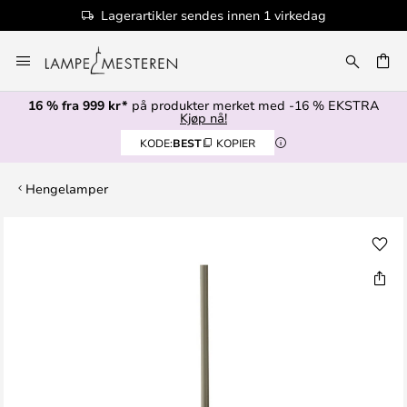
Lagerartikler sendes innen 1 virkedag
Hopp
til
innhold
16 % fra 999 kr*
på produkter merket med -16 % EKSTRA
Kjøp nå!
KODE:
BEST
KOPIER
Hengelamper
Gå
til
slutten
av
bildegalleri