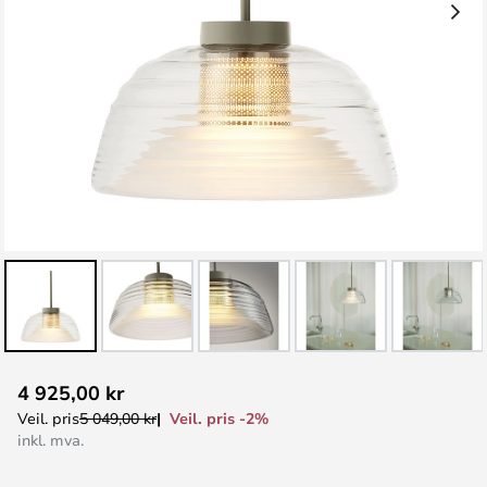
Gå
4 925,00 kr
til
Veil. pris -2%
Veil. pris
5 049,00 kr
begynnelsen
inkl. mva.
av
bildegalleri