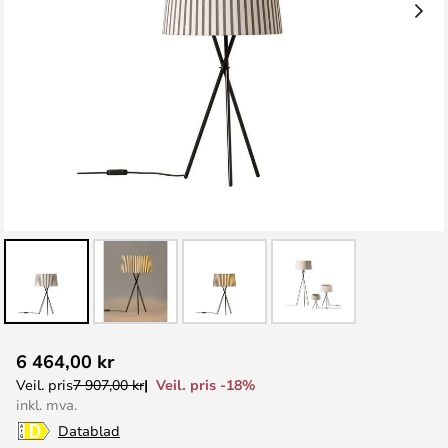
Gå
6 464,00 kr
til
Veil. pris -18%
Veil. pris
7 907,00 kr
begynnelsen
inkl. mva.
av
Datablad
bildegalleri