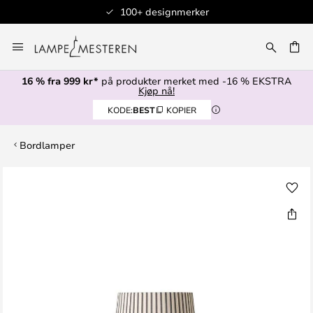
100+ designmerker
Hopp
til
innhold
16 % fra 999 kr*
på produkter merket med -16 % EKSTRA
Kjøp nå!
KODE:
BEST
KOPIER
Bordlamper
Gå
til
slutten
av
bildegalleri