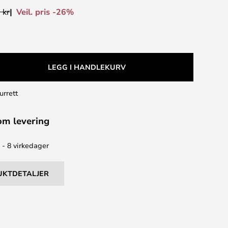
Veil. pris -26%
 kr
LEGG I HANDLEKURV
urrett
om levering
 - 8 virkedager
UKTDETALJER