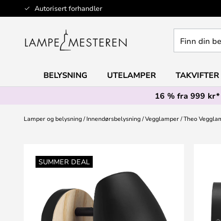
Hopp
Autorisert forhandler
til
innhold
Finn
din
belysning
BELYSNING
UTELAMPER
TAKVIFTER
16 % fra 999 kr*
Lamper og belysning
Innendørsbelysning
Vegglamper
Theo Vegglam
Gå
til
SUMMER DEAL
slutten
av
bildegalleri