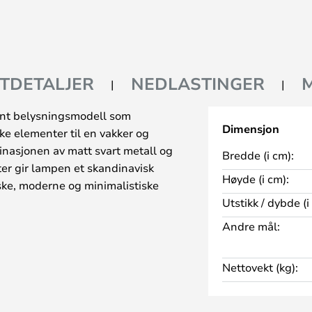
TDETALJER
NEDLASTINGER
ant belysningsmodell som
Dimensjon
ke elementer til en vakker og
inasjonen av matt svart metall og
Bredde (i cm):
ster gir lampen et skandinavisk
Høyde (i cm):
ske, moderne og minimalistiske
Utstikk / dybde (i
tgjør lampeskjermen leder alt
Andre mål:
gen i en enkelt lyskjegle, noe
av området under lampen. Siden
Nettovekt (kg):
t, er det en fordel at lampehodet
ra Nordlux, som inkluderer en