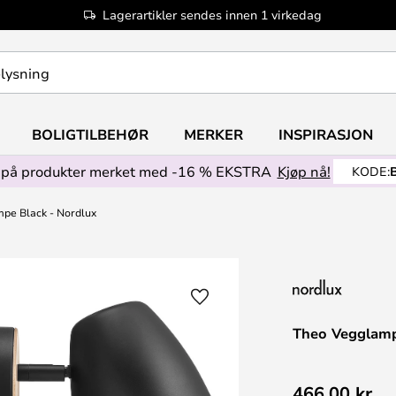
Lagerartikler sendes innen 1 virkedag
BOLIGTILBEHØR
MERKER
INSPIRASJON
på produkter merket med -16 % EKSTRA
Kjøp nå!
KODE:
pe Black - Nordlux
Theo Vegglamp
466,00 kr