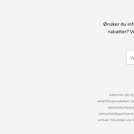
Ønsker du inf
rabatter? V
Abonner på nyh
smarthusprodukter og 
spesialkampanje
samarbeidspartnere 
enhver tid enten via 