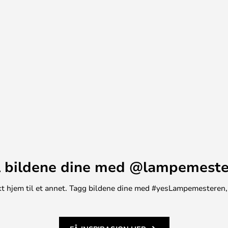
, alle i samme stilige, mørke
reelementer som gjør dem enkle å
e belysningskonsept.
 bildene dine med @lampemest
unikt hjem til et annet. Tagg bildene dine med #yesLampemesteren,