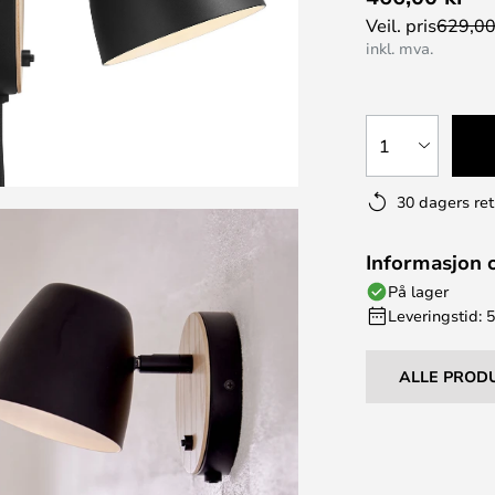
Veil. pris
629,00
inkl. mva.
1
30 dagers ret
Informasjon 
På lager
Leveringstid: 5
ALLE PROD