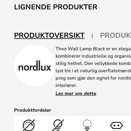
til
LIGNENDE PRODUKTER
begynnelsen
av
bildegalleri
PRODUKTOVERSIKT
PRODUK
Theo Wall Lamp Black er en eleg
kombinerer industrielle og organis
stilig helhet. Den vellykkede komb
lyst tre i et naturlig overflatemøn
preg som gjør den egnet for nordi
interiører.
Det solide metallmaterialet som u
Les mer om dette
lyset ned gjennom den brede åpnin
som gir svært effektiv belysning 
Produktfordeler
lyset er direkte og relativt fokuser
kan dreies slik at lyset kan rettes.
Lampen er en del av Theo-serien f