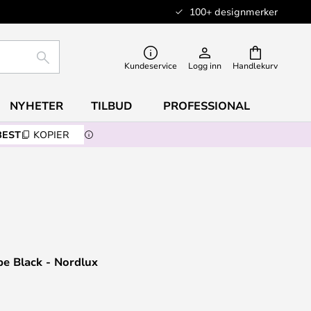
100+ designmerker
SØK
Kundeservice
Logg inn
Handlekurv
NYHETER
TILBUD
PROFESSIONAL
BEST
KOPIER
e Black - Nordlux