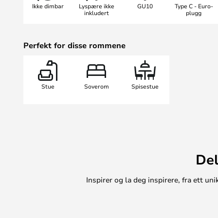
Ikke dimbar
Lyspære ikke
GU10
Type C - Euro-
bord-, gulv-, vegg- og pendellampe
inkludert
plugg
design og alle med vakre, enkle t
kombinere for et sammenhengend
Perfekt for disse rommene
Stue
Soverom
Spisestue
Del
Inspirer og la deg inspirere, fra ett 