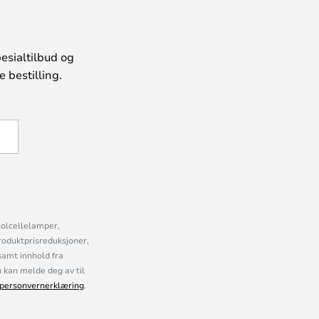
esialtilbud og
 bestilling.
Å
solcellelamper,
roduktprisreduksjoner,
samt innhold fra
kan melde deg av til
personvernerklæring
.