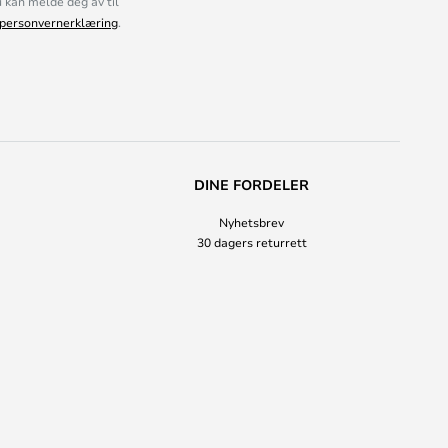
kan melde deg av til
personvernerklæring
.
DINE FORDELER
Nyhetsbrev
30 dagers returrett