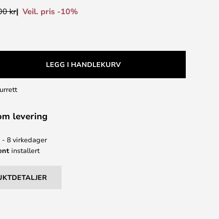
Veil. pris -10%
00 kr
LEGG I HANDLEKURV
urrett
om levering
 - 8 virkedager
ent
installert
UKTDETALJER