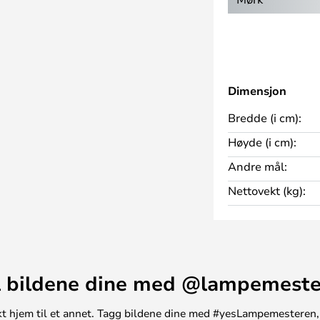
 finner gulvlampen i svart, hvit,
Dimensjon
Bredde (i cm):
Høyde (i cm):
Andre mål:
Nettovekt (kg):
 bildene dine med @lampemest
unikt hjem til et annet. Tagg bildene dine med #yesLampemesteren,