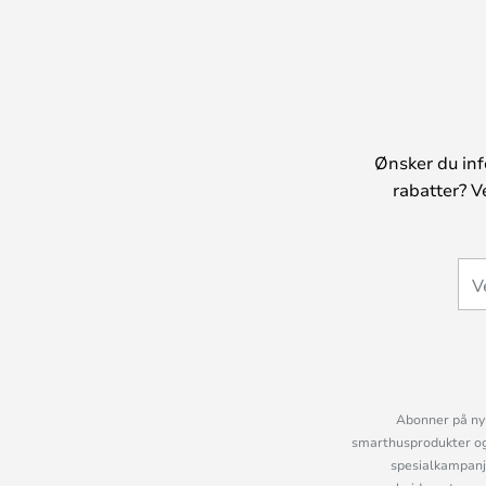
Ønsker du inf
rabatter? V
Abonner på nyh
smarthusprodukter og 
spesialkampanje