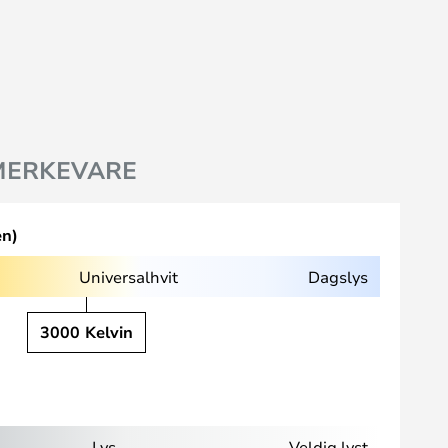
MERKEVARE
en)
Universalhvit
Dagslys
3000 Kelvin
Lys
Veldig lyst