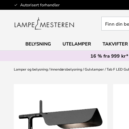
Hopp
Autorisert forhandler
til
innhold
Finn
din
belysning
BELYSNING
UTELAMPER
TAKVIFTER
16 % fra 999 kr*
Lamper og belysning
Innendørsbelysning
Gulvlamper
Tab F LED Gul
Gå
til
slutten
av
bildegalleri