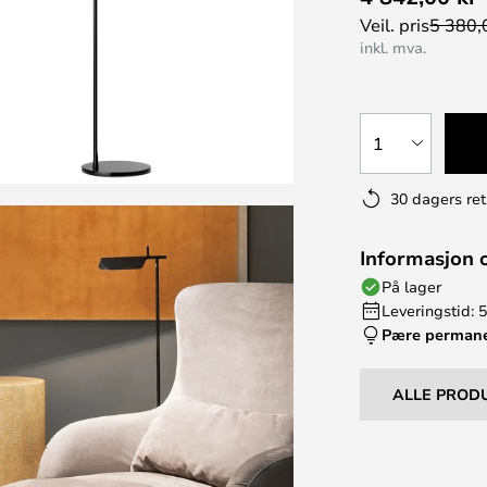
Veil. pris
5 380,
inkl. mva.
1
30 dagers ret
Informasjon 
På lager
Leveringstid: 5
Pære perman
ALLE PROD