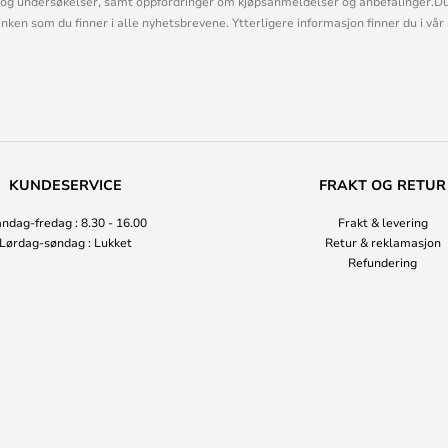
og undersøkelser, samt oppfordringer om kjøpsanmeldelser og anbefalinger.Du 
linken som du finner i alle nyhetsbrevene. Ytterligere informasjon finner du i vår
KUNDESERVICE
FRAKT OG RETUR
ndag-fredag : 8.30 - 16.00
Frakt & levering
Lørdag-søndag : Lukket
Retur & reklamasjon
Refundering