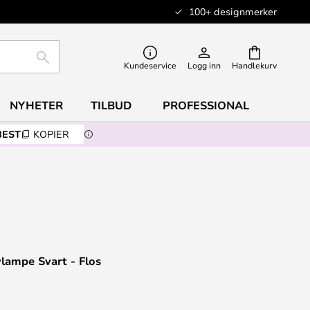
100+ designmerker
SØK
Kundeservice
Logg inn
Handlekurv
NYHETER
TILBUD
PROFESSIONAL
BEST
KOPIER
lampe Svart - Flos