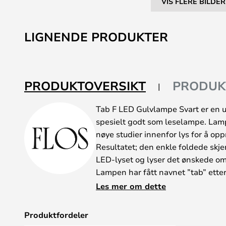
VIS FLERE BILDER
Gå
til
LIGNENDE PRODUKTER
begynnelsen
av
bildegalleri
PRODUKTOVERSIKT
PRODUK
Tab F LED Gulvlampe Svart er en u
spesielt godt som leselampe. Lam
nøye studier innenfor lys for å op
Resultatet; den enkle foldede skje
LED-lyset og lyser det ønskede om
Lampen har fått navnet ”tab” etter
siden av skjermen som brukes til å 
Les mer om dette
gulvlampen den anerkjente boligbl
’Beste gulvlampe’.
Produktfordeler
Få det fantastiske lyset på skrive