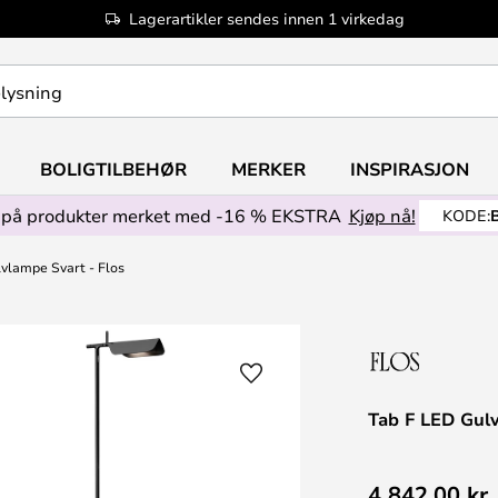
Lagerartikler sendes innen 1 virkedag
BOLIGTILBEHØR
MERKER
INSPIRASJON
på produkter merket med -16 % EKSTRA
Kjøp nå!
KODE:
vlampe Svart - Flos
Tab F LED Gulv
4 842,00 kr