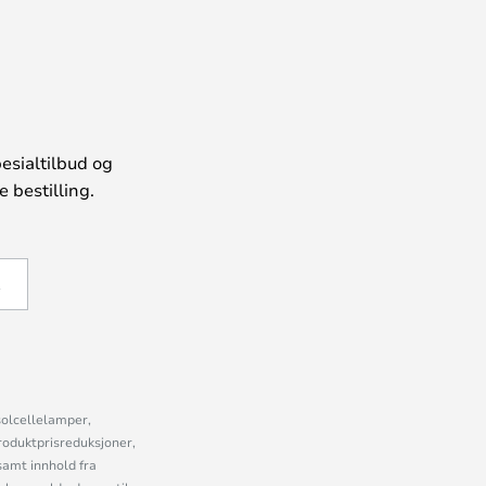
esialtilbud og
 bestilling.
Å
solcellelamper,
roduktprisreduksjoner,
samt innhold fra