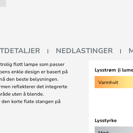
TDETALJER
NEDLASTINGER
trolig flott lampe som passer
Lysstrøm (i lum
pens enkle design er basert på
pnå den beste belysningen.
Varmhvit
rmen reflekterer det integrerte
råde uten å blende.
 den korte flate stangen på
justere lyskjeglen. I 2008 vant
adets ’Wall Papers’-pris for
Lysstyrke
- eller nattbordet med Tab
Mørk