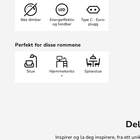
Bordlampen i samme serie., hvor du
grønn og blå.
Ikke dimbar
Energieffektiv
Type C - Euro-
og holdbar
plugg
Perfekt for disse rommene
Stue
Hjemmekonto
Spisestue
r
Del
Inspirer og la deg inspirere, fra ett 