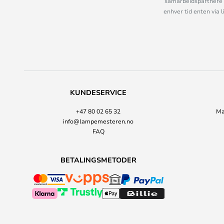
samarbeidspartnere 
enhver tid enten via 
KUNDESERVICE
+47 80 02 65 32
Ma
info@lampemesteren.no
FAQ
BETALINGSMETODER