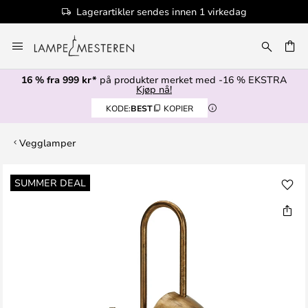
Lagerartikler sendes innen 1 virkedag
Hopp
til
innhold
16 % fra 999 kr*
på produkter merket med -16 % EKSTRA
Kjøp nå!
KODE:
BEST
KOPIER
Vegglamper
Gå
SUMMER DEAL
til
slutten
av
bildegalleri