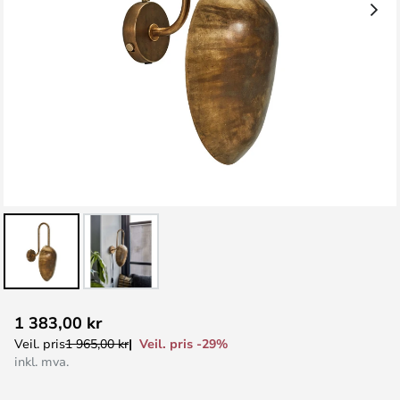
Gå
1 383,00 kr
til
Veil. pris -29%
Veil. pris
1 965,00 kr
begynnelsen
inkl. mva.
av
bildegalleri