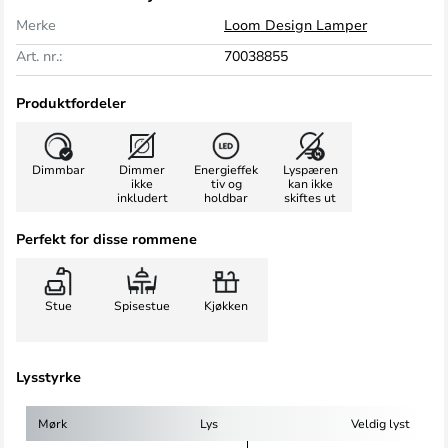
Merke
Loom Design Lamper
Art. nr.:
70038855
Produktfordeler
Dimmbar
Dimmer
Energieffek
Lyspæren
ikke
tiv og
kan ikke
inkludert
holdbar
skiftes ut
Perfekt for disse rommene
Stue
Spisestue
Kjøkken
Lysstyrke
Mørk
Lys
Veldig lyst