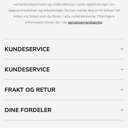
samarbeidspartnere og undersøkelser, samt oppfordringer om
kjøpsanmeldelser og anbefalinger.Du kan melde deg av til enhver tid
enten via linken som du finner i alle nyhetsbrevene. Ytterligere
informasjon finner du i vår
personvernerklæring
.
KUNDESERVICE
KUNDESERVICE
FRAKT OG RETUR
DINE FORDELER