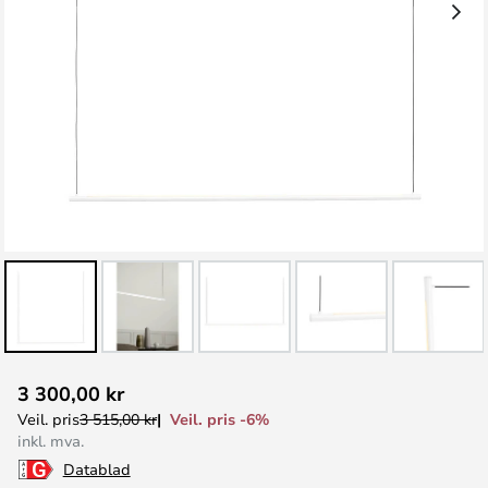
Gå
3 300,00 kr
til
Veil. pris -6%
Veil. pris
3 515,00 kr
begynnelsen
inkl. mva.
av
Datablad
bildegalleri