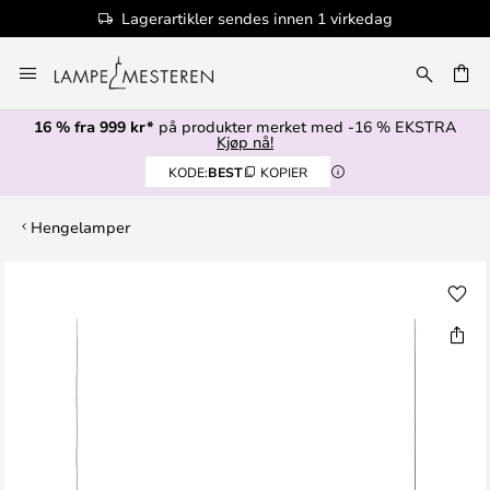
Lagerartikler sendes innen 1 virkedag
Hopp
til
innhold
16 % fra 999 kr*
på produkter merket med -16 % EKSTRA
Kjøp nå!
KODE:
BEST
KOPIER
Hengelamper
Gå
til
slutten
av
bildegalleri