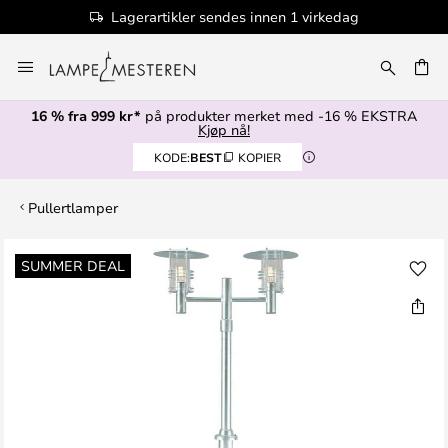
Lagerartikler sendes innen 1 virkedag
Hopp
til
innhold
16 % fra 999 kr*
på produkter merket med -16 % EKSTRA
Kjøp nå!
KODE:
BEST
KOPIER
Pullertlamper
Gå
SUMMER DEAL
til
slutten
av
bildegalleri