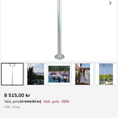
Gå
8 515,00 kr
til
Veil. pris -20%
Veil. pris
10 644,00 kr
begynnelsen
inkl. mva.
av
bildegalleri