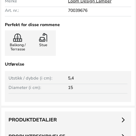
Merke
Loom Design Lamper
Art. nr.:
70039676
Perfekt for disse rommene
Balkong /
Stue
Terrasse
Utførelse
Utstikk / dybde (i cm):
5,4
Diameter (i cm):
15
PRODUKTDETALJER