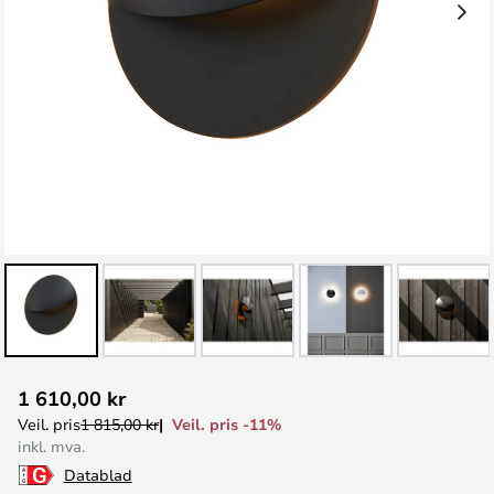
Gå
1 610,00 kr
til
Veil. pris -11%
Veil. pris
1 815,00 kr
begynnelsen
inkl. mva.
av
Datablad
bildegalleri