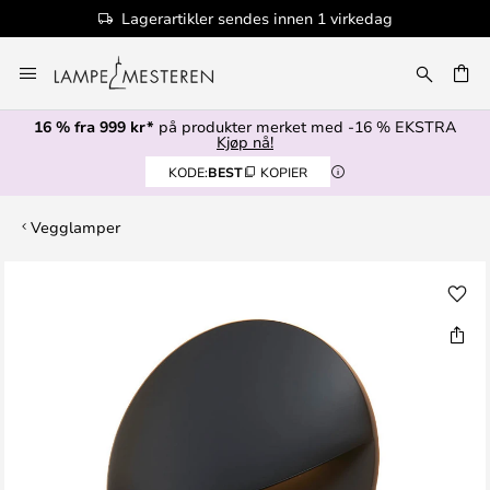
Lagerartikler sendes innen 1 virkedag
Hopp
til
innhold
16 % fra 999 kr*
på produkter merket med -16 % EKSTRA
Kjøp nå!
KODE:
BEST
KOPIER
Vegglamper
Gå
til
slutten
av
bildegalleri