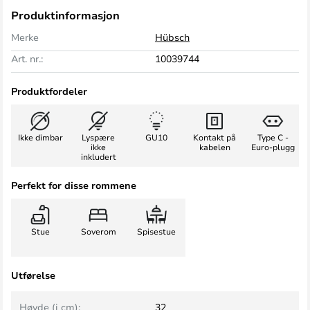
Produktinformasjon
Merke
Hübsch
Art. nr.:
10039744
Produktfordeler
Ikke dimbar
Lyspære
GU10
Kontakt på
Type C -
ikke
kabelen
Euro-plugg
inkludert
Perfekt for disse rommene
Stue
Soverom
Spisestue
Utførelse
Høyde (i cm):
32