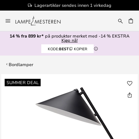
Lagerartikler sendes innen 1 virkedag
Hopp
til
innhold
14 % fra 899 kr*
på produkter merket med -14 % EKSTRA
Kjøp nå!
KODE:
BEST
KOPIER
Bordlamper
Gå
SUMMER DEAL
til
slutten
av
bildegalleri