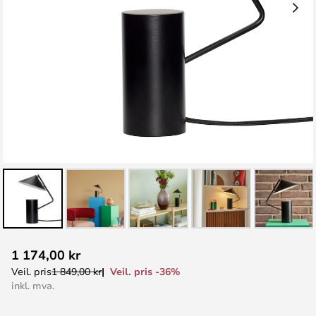
Gå
1 174,00 kr
til
Veil. pris -36%
Veil. pris
1 849,00 kr
begynnelsen
inkl. mva.
av
bildegalleri