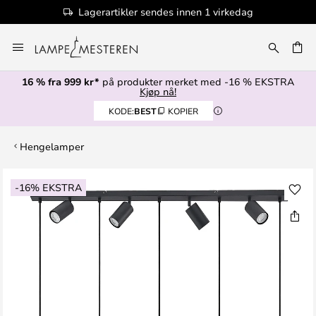
Lagerartikler sendes innen 1 virkedag
Hopp
til
innhold
16 % fra 999 kr*
på produkter merket med -16 % EKSTRA
Kjøp nå!
KODE:
BEST
KOPIER
Hengelamper
Gå
-16% EKSTRA
til
slutten
av
bildegalleri