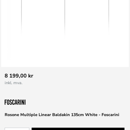
Gå
8 199,00 kr
til
inkl. mva.
begynnelsen
av
bildegalleri
Rosone Multiple Linear Baldakin 135cm White - Foscarini