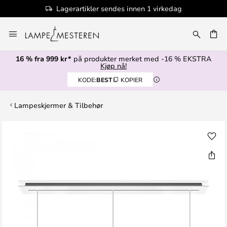
Lagerartikler sendes innen 1 virkedag
Hopp
til
innhold
16 % fra 999 kr*
på produkter merket med -16 % EKSTRA
Kjøp nå!
KODE:
BEST
KOPIER
Lampeskjermer & Tilbehør
Gå
til
slutten
av
bildegalleri