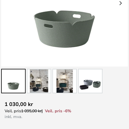
Gå
1 030,00 kr
til
Veil. pris -6%
Veil. pris
1 095,00 kr
begynnelsen
inkl. mva.
av
bildegalleri