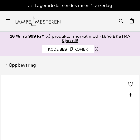
Lagerartikler sendes innen 1 virkedag
Hopp
til
innhold
16 % fra 999 kr*
på produkter merket med -16 % EKSTRA
Kjøp nå!
KODE:
BEST
KOPIER
Oppbevaring
Gå
til
slutten
av
bildegalleri