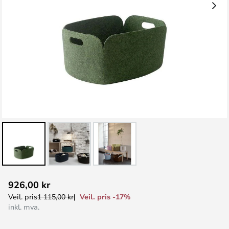
Gå
926,00 kr
til
Veil. pris -17%
Veil. pris
1 115,00 kr
begynnelsen
inkl. mva.
av
bildegalleri