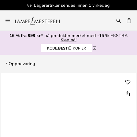
Lagerartikler sendes innen 1 virkedag
Hopp
til
innhold
16 % fra 999 kr*
på produkter merket med -16 % EKSTRA
Kjøp nå!
KODE:
BEST
KOPIER
Oppbevaring
Gå
til
slutten
av
bildegalleri