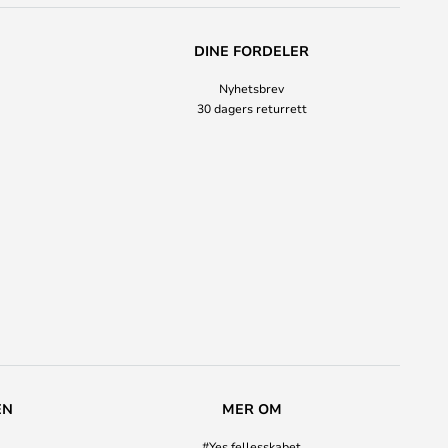
DINE FORDELER
Nyhetsbrev
30 dagers returrett
EN
MER OM
#Yes fellesskabet