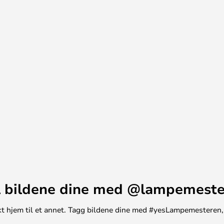
 er skjult bak den hvite diffuseren. Du
om skaper atmosfære i hjemmet ditt. Det
en diskrete av/på-knappen på toppen av
tstyrt med en fotbryter, så du har
på, med et vipp på foten.
 bildene dine med @lampemest
unikt hjem til et annet. Tagg bildene dine med #yesLampemesteren,