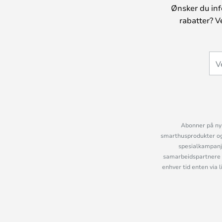
Ønsker du inf
rabatter? V
Abonner på nyh
smarthusprodukter og 
spesialkampanje
samarbeidspartnere 
enhver tid enten via 