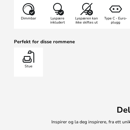
Dimmbar
Lyspære
Lyspæren kan
Type C - Euro-
inkludert
ikke skiftes ut
plugg
Perfekt for disse rommene
Stue
Lys-enhetene har innebygd LED som
får derfor et behagelig mykt lys s
varme lyset kan lett dimmes via d
lys-enheten. Lampens ledning er u
muligheten til å slå lampen av og 
Del
Inspirer og la deg inspirere, fra ett 