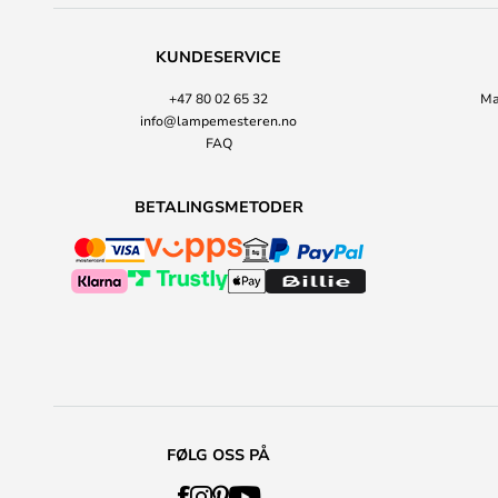
KUNDESERVICE
+47 80 02 65 32
Ma
info@lampemesteren.no
FAQ
BETALINGSMETODER
FØLG OSS PÅ