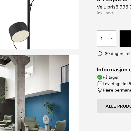
Veil. pris
6 995,
inkl. mva.
1
30 dagers ret
Informasjon 
På lager
Leveringstid: 5
Pære perman
ALLE PROD