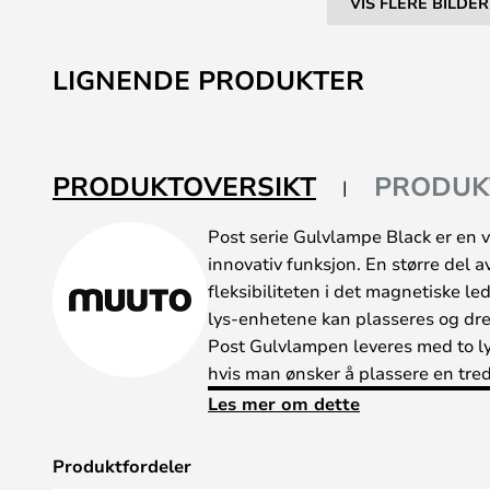
VIS FLERE BILDER
Gå
til
LIGNENDE PRODUKTER
begynnelsen
av
bildegalleri
PRODUKTOVERSIKT
PRODUK
Post serie Gulvlampe Black er en v
innovativ funksjon. En større del 
fleksibiliteten i det magnetiske le
lys-enhetene kan plasseres og dre
Post Gulvlampen leveres med to ly
hvis man ønsker å plassere en tred
Les mer om dette
Produktfordeler