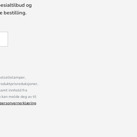
esialtilbud og
 bestilling.
Å
solcellelamper,
roduktprisreduksjoner,
samt innhold fra
kan melde deg av til
personvernerklæring
.