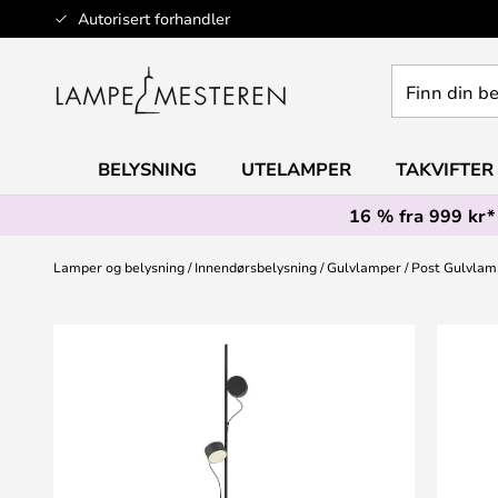
Hopp
Autorisert forhandler
til
innhold
Finn
din
belysning
BELYSNING
UTELAMPER
TAKVIFTER
16 % fra 999 kr*
Lamper og belysning
Innendørsbelysning
Gulvlamper
Post Gulvlam
Gå
til
slutten
av
bildegalleri