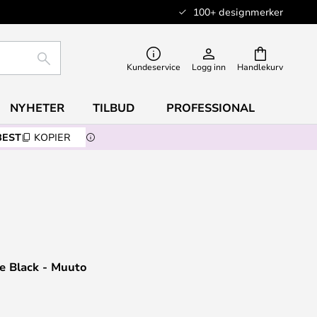
100+ designmerker
SØK
Kundeservice
Logg inn
Handlekurv
NYHETER
TILBUD
PROFESSIONAL
BEST
KOPIER
e Black - Muuto