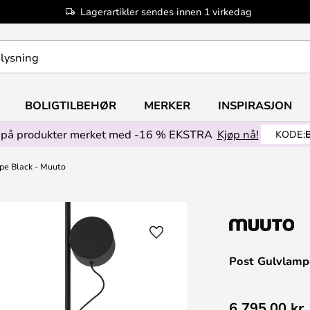
Lagerartikler sendes innen 1 virkedag
BOLIGTILBEHØR
MERKER
INSPIRASJON
på produkter merket med -16 % EKSTRA
Kjøp nå!
KODE:
pe Black - Muuto
Post Gulvlamp
6 795,00 kr