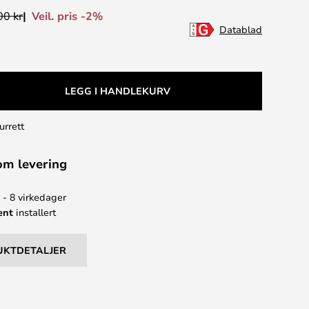
Veil. pris -2%
00 kr
Datablad
LEGG I HANDLEKURV
urrett
om levering
 - 8 virkedager
ent
installert
UKTDETALJER