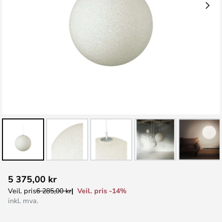
Gå
5 375,00 kr
til
Veil. pris -14%
Veil. pris
6 285,00 kr
begynnelsen
inkl. mva.
av
bildegalleri