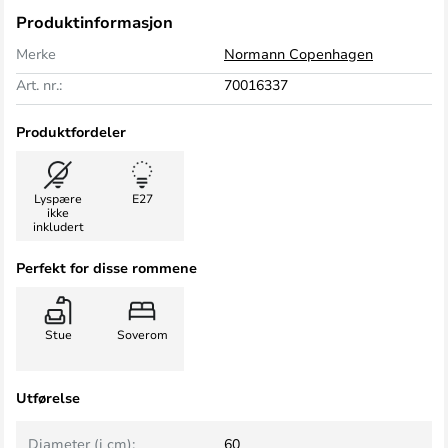
Produktinformasjon
Merke
Normann Copenhagen
Art. nr.:
70016337
Produktfordeler
Lyspære
E27
ikke
inkludert
Perfekt for disse rommene
Stue
Soverom
Utførelse
Diameter (i cm):
60