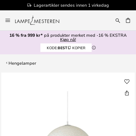
Lagerartikler sendes innen 1 virkedag
Hopp
til
innhold
16 % fra 999 kr*
på produkter merket med -16 % EKSTRA
Kjøp nå!
KODE:
BEST
KOPIER
Hengelamper
Gå
til
slutten
av
bildegalleri