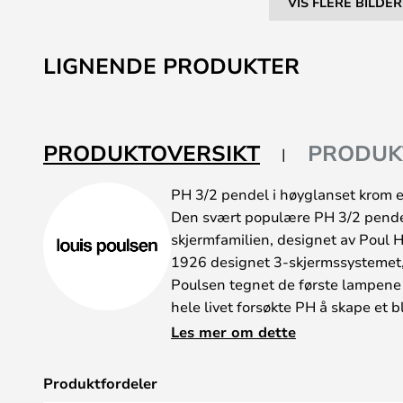
VIS FLERE BILDER
Gå
til
LIGNENDE PRODUKTER
begynnelsen
av
bildegalleri
PRODUKTOVERSIKT
PRODUK
PH 3/2 pendel i høyglanset krom er
Den svært populære PH 3/2 pendel
skjermfamilien, designet av Poul 
1926 designet 3-skjermssystemet,
Poulsen tegnet de første lampene t
hele livet forsøkte PH å skape et 
rettes dit man trengte det og som
Les mer om dette
designet ikke bare en lampe, men 
ble det produsert tusenvis av fors
Produktfordeler
PH-lampen refererer til skjermstø