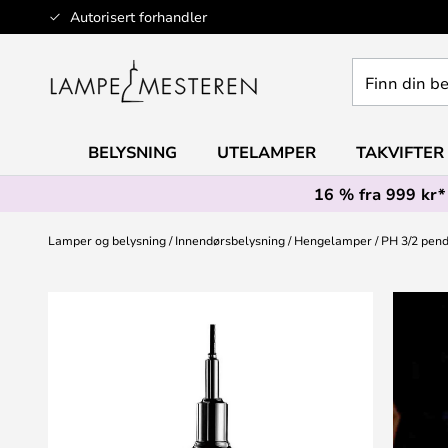
Hopp
Autorisert forhandler
til
innhold
Finn
din
belysning
BELYSNING
UTELAMPER
TAKVIFTER
16 % fra 999 kr*
Lamper og belysning
Innendørsbelysning
Hengelamper
PH 3/2 pend
Gå
til
slutten
av
bildegalleri