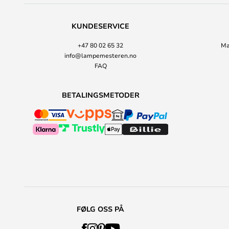
KUNDESERVICE
+47 80 02 65 32
Ma
info@lampemesteren.no
FAQ
BETALINGSMETODER
FØLG OSS PÅ