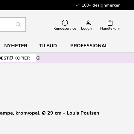
100+ designmerker
SØK
Kundeservice
Logg inn
Handlekurv
NYHETER
TILBUD
PROFESSIONAL
BEST
KOPIER
ampe, krom/opal, Ø 29 cm - Louis Poulsen