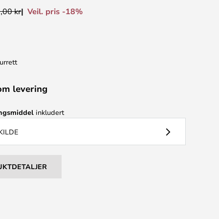
Veil. pris -18%
,00 kr
urrett
om levering
ingsmiddel
inkludert
KILDE
UKTDETALJER