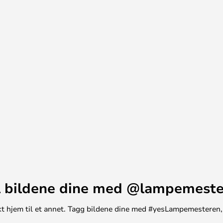
her ble mellom- og underskjerm
el ble introdusert i sin
lde luftbobler på opptil 3 mm.
nge navn, og når det gjelder PH
er. Den leveres ikke bare som
bordlampe, men det er også
forkromede overflater.
rinsippet om å skape et
sert på en logaritmisk spiral,
rum av spiralen. Det munnblåste
kt på utsiden og sandblåst på
st lys.
 bildene dine med @lampemest
unikt hjem til et annet. Tagg bildene dine med #yesLampemesteren,