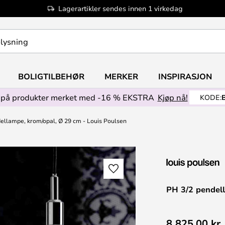
Lagerartikler sendes innen 1 virkedag
BOLIGTILBEHØR
MERKER
INSPIRASJON
på produkter merket med -16 % EKSTRA
Kjøp nå!
KODE:
ellampe, krom/opal, Ø 29 cm - Louis Poulsen
PH 3/2 pendell
8 825,00 kr