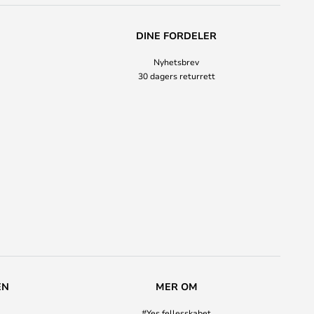
DINE FORDELER
Nyhetsbrev
30 dagers returrett
EN
MER OM
#Yes fellesskabet