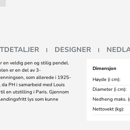
TDETALJER
DESIGNER
NEDLA
 en veldig pen og stilig pendel.
Dimensjon
en er en del av 3-
Henningsen, som allerede i 1925-
Høyde (i cm):
 da PH i samarbeid med Louis
Diameter (i cm):
il en utstilling i Paris. Gjennom
blendingsfritt lys som kunne
Nedheng maks. (
 kastet en myk skygge. PH
Nettovekt (kg):
et helt system, og gjennom årene
kjellige modeller. Nummeret på
rrelsen. PH 3/2 pendel består av