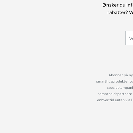
Ønsker du inf
rabatter? V
Abonner på nyh
smarthusprodukter og 
spesialkampanje
samarbeidspartnere 
enhver tid enten via 