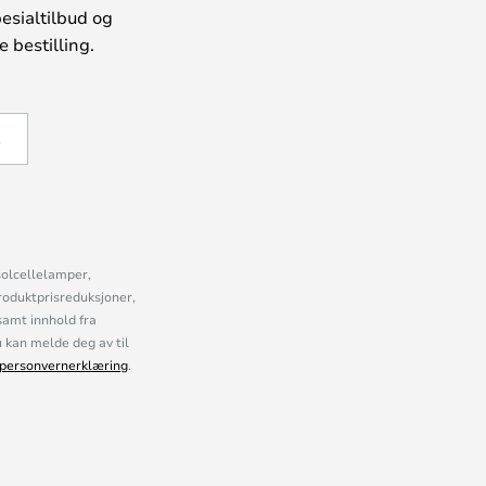
esialtilbud og
 bestilling.
Å
solcellelamper,
roduktprisreduksjoner,
samt innhold fra
kan melde deg av til
personvernerklæring
.