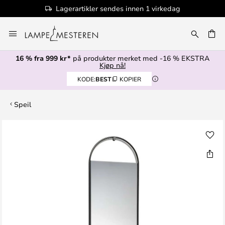
Lagerartikler sendes innen 1 virkedag
Hopp
til
innhold
16 % fra 999 kr*
på produkter merket med -16 % EKSTRA
Kjøp nå!
KODE:
BEST
KOPIER
Speil
Gå
til
slutten
av
bildegalleri