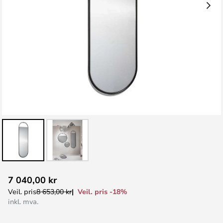
Gå
7 040,00 kr
til
Veil. pris -18%
Veil. pris
8 653,00 kr
begynnelsen
inkl. mva.
av
bildegalleri