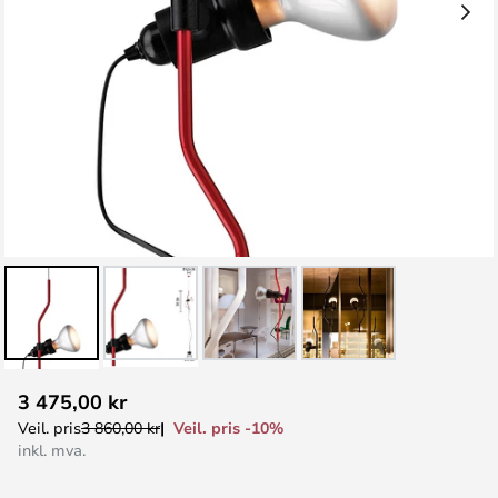
Gå
3 475,00 kr
til
Veil. pris -10%
Veil. pris
3 860,00 kr
begynnelsen
inkl. mva.
av
bildegalleri