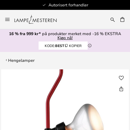
Autorisert forhandler
Hopp
til
innhold
16 % fra 999 kr*
på produkter merket med -16 % EKSTRA
Kjøp nå!
KODE:
BEST
KOPIER
Hengelamper
Gå
til
slutten
av
bildegalleri