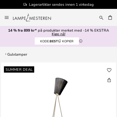
Lagerartikler sendes innen 1 virkedag
Hopp
til
innhold
14 % fra 899 kr*
på produkter merket med -14 % EKSTRA
Kjøp nå!
KODE:
BEST
KOPIER
Gulvlamper
Gå
SUMMER DEAL
til
slutten
av
bildegalleri