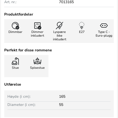
Art. nr.:
7013165
Produktfordeler
Dimmbar
Dimmer
Lyspære
E27
Type C -
inkludert
ikke
Euro-plugg
inkludert
Perfekt for disse rommene
Stue
Spisestue
Utførelse
Høyde (i cm):
165
Diameter (i cm):
55