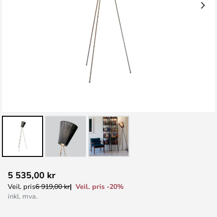
Gå
5 535,00 kr
til
Veil. pris -20%
Veil. pris
6 919,00 kr
begynnelsen
inkl. mva.
av
bildegalleri