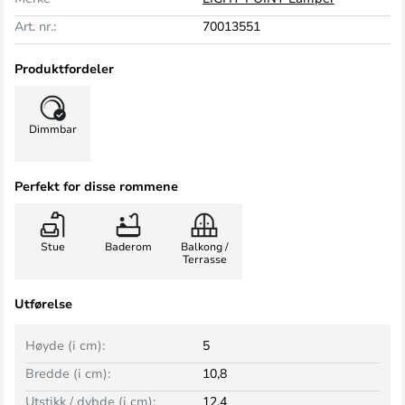
Art. nr.:
70013551
Produktfordeler
Dimmbar
Perfekt for disse rommene
Stue
Baderom
Balkong /
Terrasse
Utførelse
Høyde (i cm):
5
Bredde (i cm):
10,8
Utstikk / dybde (i cm):
12,4