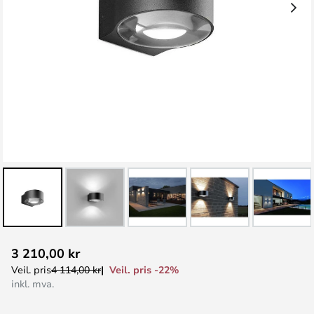
Gå
3 210,00 kr
til
Veil. pris -22%
Veil. pris
4 114,00 kr
begynnelsen
inkl. mva.
av
bildegalleri