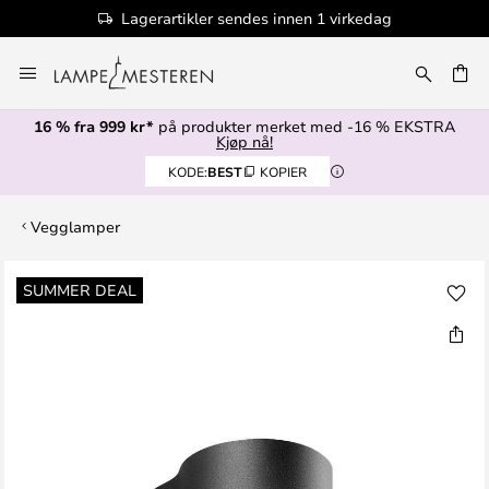
Lagerartikler sendes innen 1 virkedag
Hopp
til
innhold
16 % fra 999 kr*
på produkter merket med -16 % EKSTRA
Kjøp nå!
KODE:
BEST
KOPIER
Vegglamper
Gå
SUMMER DEAL
til
slutten
av
bildegalleri