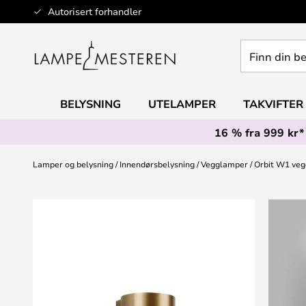
Hopp
Autorisert forhandler
til
innhold
Finn
din
belysning
BELYSNING
UTELAMPER
TAKVIFTER
16 % fra 999 kr*
Lamper og belysning
Innendørsbelysning
Vegglamper
Orbit W1 ve
Gå
til
slutten
av
bildegalleri