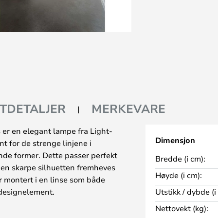
TDETALJER
MERKEVARE
r en elegant lampe fra Light-
Dimensjon
t for de strenge linjene i
de former. Dette passer perfekt
Bredde (i cm):
Den skarpe silhuetten fremheves
Høyde (i cm):
r montert i en linse som både
 designelement.
Utstikk / dybde (i
 er testet med en Fuga® LED-S
Nettovekt (kg):
ruke lampen med en LED-dimmer.