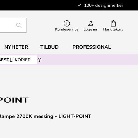
100+ designmerker
SØK
Kundeservice
Logg inn
Handlekurv
NYHETER
TILBUD
PROFESSIONAL
BEST
KOPIER
glampe 2700K messing - LIGHT-POINT