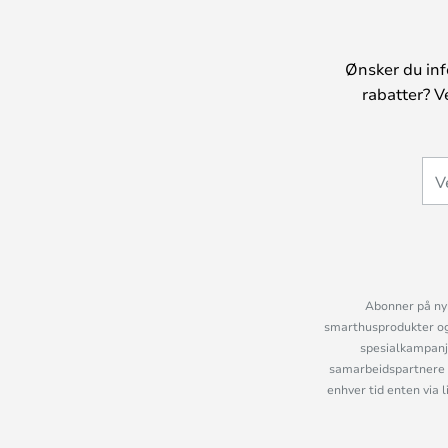
Ønsker du inf
rabatter? V
Abonner på nyh
smarthusprodukter og 
spesialkampanje
samarbeidspartnere 
enhver tid enten via 