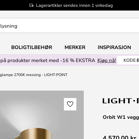
Lagerartikler sendes innen 1 virkedag
BOLIGTILBEHØR
MERKER
INSPIRASJON
på produkter merket med -16 % EKSTRA
Kjøp nå!
KODE:
gglampe 2700K messing - LIGHT-POINT
Orbit W1 veg
4 570,00 kr