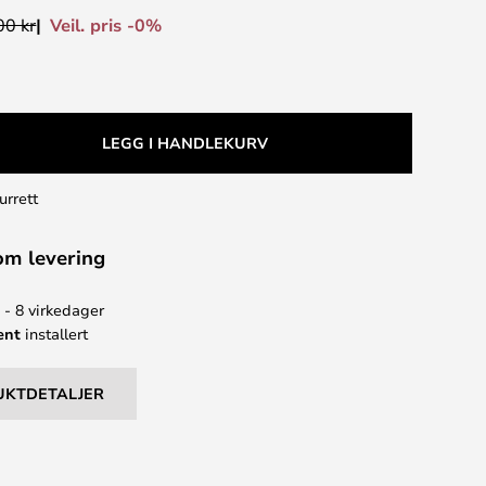
Veil. pris -0%
00 kr
LEGG I HANDLEKURV
urrett
om levering
 - 8 virkedager
ent
installert
UKTDETALJER