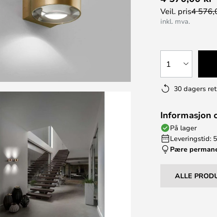
Veil. pris
4 576,
inkl. mva.
1
30 dagers ret
Informasjon 
På lager
Leveringstid: 5
Pære perman
ALLE PROD