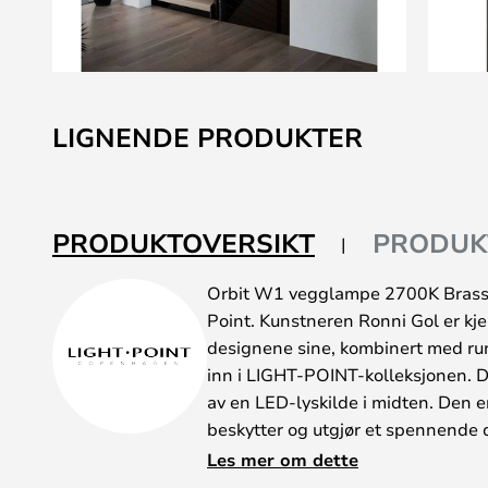
Gå
til
LIGNENDE PRODUKTER
begynnelsen
av
bildegalleri
PRODUKTOVERSIKT
PRODUK
Orbit W1 vegglampe 2700K Brass e
Point. Kunstneren Ronni Gol er kjen
designene sine, kombinert med run
inn i LIGHT-POINT-kolleksjonen. 
av en LED-lyskilde i midten. Den e
beskytter og utgjør et spennende
MERK! Den innebygde LED-lampen
Les mer om dette
120 VA-dimmer, slik at du kan b