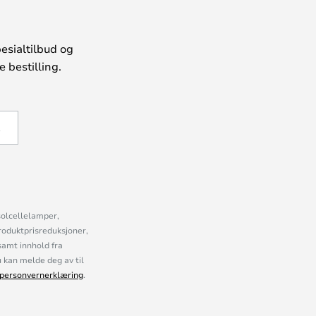
esialtilbud og
 bestilling.
Å
solcellelamper,
roduktprisreduksjoner,
samt innhold fra
kan melde deg av til
personvernerklæring
.