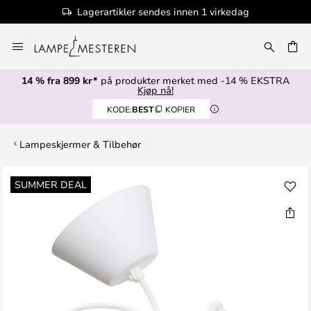
Lagerartikler sendes innen 1 virkedag
Hopp
til
innhold
14 % fra 899 kr*
på produkter merket med -14 % EKSTRA
Kjøp nå!
KODE:
BEST
KOPIER
Lampeskjermer & Tilbehør
Gå
SUMMER DEAL
til
slutten
av
bildegalleri