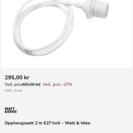
Gå
295,00 kr
til
Veil. pris -27%
Veil. pris
405,00 kr
begynnelsen
inkl. mva.
av
bildegalleri
Opphengssett 2 m E27 hvit – Watt & Veke