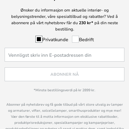
Ønsker du informasjon om aktuelle interiør- og
belysningstrender, våre spesialtilbud og rabatter? Ved å
abonnere på vårt nyhetsbrev får du
230 kr*
på din neste
bestilling.
Privatkunde
Bedrift
ABONNER NÅ
*Minste bestillingsverdi på kr 2899 kr.
Abonner på nyhetsbrev og få gode tilbud på vårt store utvalg av lamper
og armaturer, vifter, solcellelamper, smarthusprodukter og mye mer!
Vær den første til å motta informasjon om eksklusive rabattkoder,
produktprisreduksjoner, spesialkampanjer og kampanjepriser,
produktanbefalinger og nyheter så snart vi mottar dem, samt innhold fra