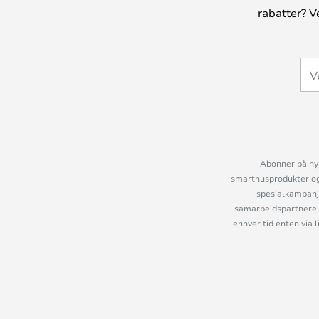
rabatter? V
Abonner på nyh
smarthusprodukter og 
spesialkampanje
samarbeidspartnere 
enhver tid enten via 