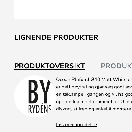
Gå
til
LIGNENDE PRODUKTER
begynnelsen
av
bildegalleri
PRODUKTOVERSIKT
PRODUK
Ocean Plafond Ø40 Matt White er
er helt nøytral og gjør seg godt s
en taklampe i gangen og vil ha god
oppmerksomhet i rommet, er Ocean
diskret, stilren og enkel å montere 
Lampen er laget med en glassplate i
Les mer om dette
egenskap ved Ocean er at den ogs