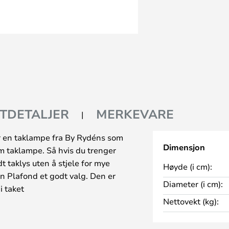
TDETALJER
MERKEVARE
 en taklampe fra By Rydéns som
Dimensjon
om taklampe. Så hvis du trenger
t taklys uten å stjele for mye
Høyde (i cm):
 Plafond et godt valg. Den er
Diameter (i cm):
i taket
Nettovekt (kg):
 hvitt frostet glass. En spesiell
å er IP44-godkjent for