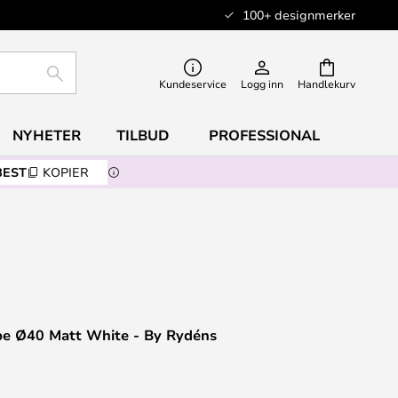
100+ designmerker
SØK
Kundeservice
Logg inn
Handlekurv
NYHETER
TILBUD
PROFESSIONAL
BEST
KOPIER
e Ø40 Matt White - By Rydéns