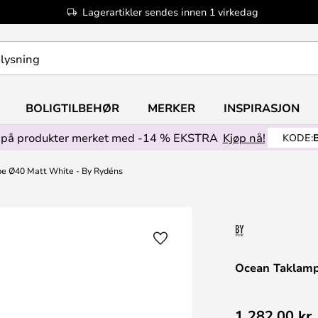
Lagerartikler sendes innen 1 virkedag
BOLIGTILBEHØR
MERKER
INSPIRASJON
på produkter merket med -14 % EKSTRA
Kjøp nå!
KODE:
e Ø40 Matt White - By Rydéns
Ocean Taklamp
1 282,00 kr