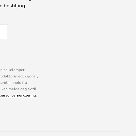
 bestilling.
Å
solcellelamper,
roduktprisreduksjoner,
samt innhold fra
kan melde deg av til
personvernerklæring
.