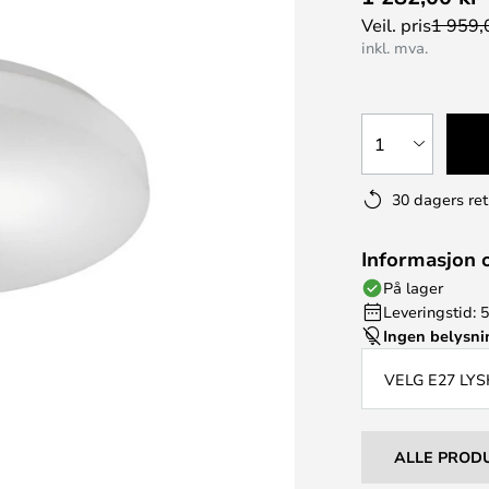
Veil. pris
1 959,
inkl. mva.
1
30 dagers ret
Informasjon 
På lager
Leveringstid: 5
Ingen belysn
VELG E27 LYS
ALLE PROD