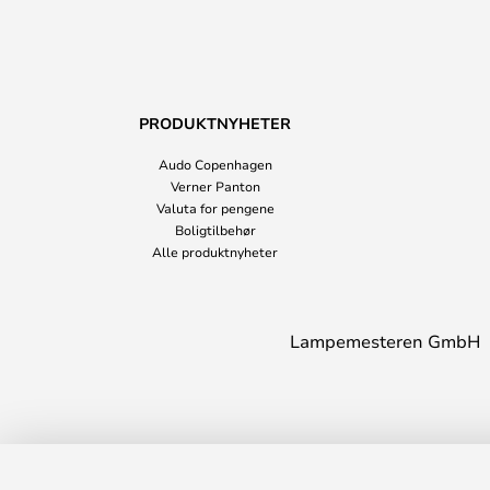
PRODUKTNYHETER
Audo Copenhagen
Verner Panton
Valuta for pengene
Boligtilbehør
Alle produktnyheter
Lampemesteren GmbH
Ocean Taklampe Ø40 Matt White - By