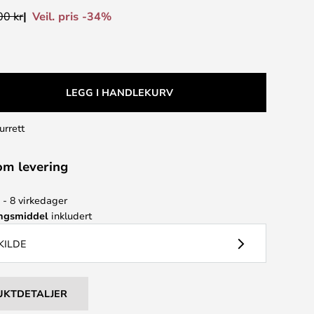
Veil. pris -34%
00 kr
LEGG I HANDLEKURV
urrett
om levering
 - 8 virkedager
ingsmiddel
inkludert
KILDE
UKTDETALJER