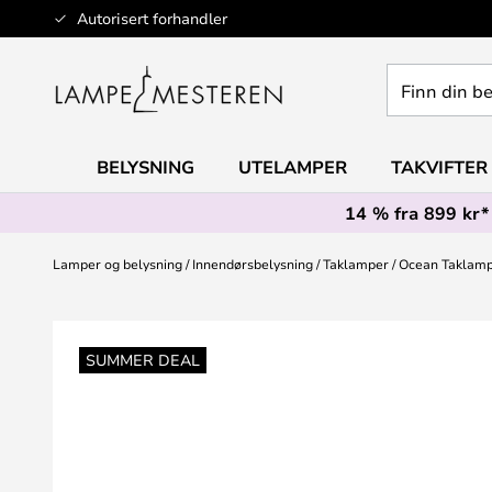
Hopp
Autorisert forhandler
til
innhold
Finn
din
belysning
BELYSNING
UTELAMPER
TAKVIFTER
14 % fra 899 kr*
Lamper og belysning
Innendørsbelysning
Taklamper
Ocean Taklamp
Gå
til
SUMMER DEAL
slutten
av
bildegalleri