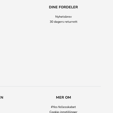
DINE FORDELER
Nyhetsbrev
30 dagers returrett
EN
MER OM
#Yes fellesskabet
Cookie-innstillinger