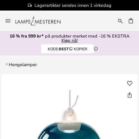
Lagerartikler sendes innen 1 virkedag
Hopp
til
innhold
16 % fra 999 kr*
på produkter merket med -16 % EKSTRA
Kjøp nå!
KODE:
BEST
KOPIER
Hengelamper
Gå
til
slutten
av
bildegalleri