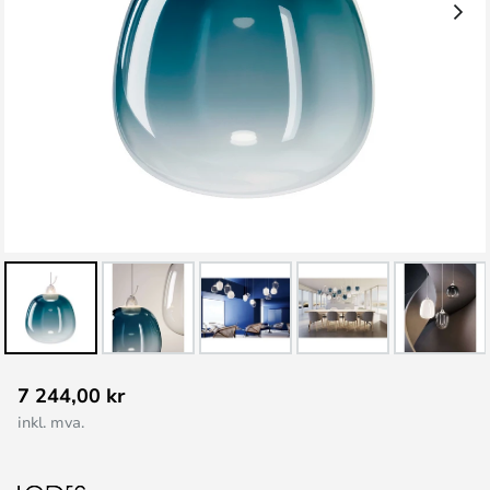
Gå
7 244,00 kr
til
inkl. mva.
begynnelsen
av
bildegalleri