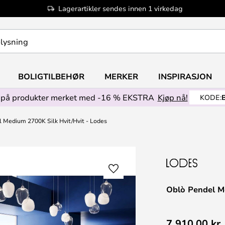
Lagerartikler sendes innen 1 virkedag
BOLIGTILBEHØR
MERKER
INSPIRASJON
på produkter merket med -16 % EKSTRA
Kjøp nå!
KODE:
 Medium 2700K Silk Hvit/Hvit - Lodes
Oblò Pendel M
7 910,00 kr