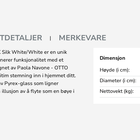
TDETALJER
MERKEVARE
ilk White/White er en unik
Dimensjon
erer funksjonalitet med et
ignet av Paola Navone - OTTO
Høyde (i cm):
itim stemning inn i hjemmet ditt.
Diameter (i cm):
av Pyrex-glass som ligner
illusjon av å flyte som en bøye i
Nettovekt (kg):
onstruksjonen støttes av en
fkledd ledning elegant skjuler
yset er diskret integrert i
set er synlig. Med målene H: 29,6
ndellampen perfekt over et
baderomsskap. Allsidigheten gjør