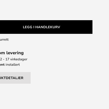
LEGG I HANDLEKURV
urrett
om levering
12 - 17 virkedager
ent
installert
UKTDETALJER