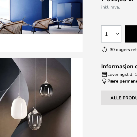
inkl. mva.
1
30 dagers ret
Informasjon 
Leveringstid: 
Pære perman
ALLE PROD