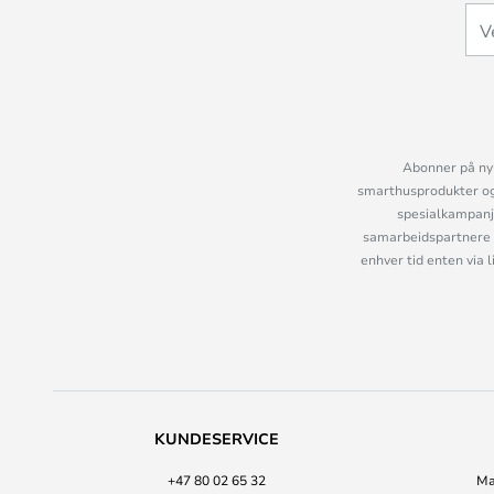
Abonner på nyh
smarthusprodukter og 
spesialkampanje
samarbeidspartnere 
enhver tid enten via 
KUNDESERVICE
+47 80 02 65 32
Ma