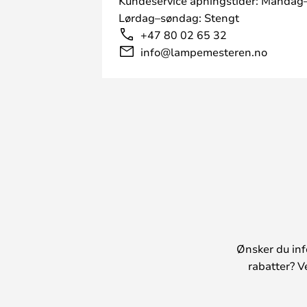
Kundeservice åpningstider: Mandag–
Lørdag–søndag: Stengt
+47 80 02 65 32
info@lampemesteren.no
Ønsker du inf
rabatter? V