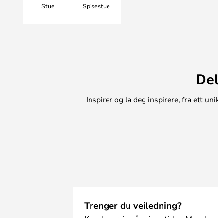
Stue
Spisestue
den ideell både i private hjem og i
kombineres for å skape dynamiske 
Del
Inspirer og la deg inspirere, fra ett 
Trenger du veiledning?