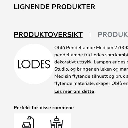
til
LIGNENDE PRODUKTER
begynnelsen
av
bildegalleri
PRODUKTOVERSIKT
PRODUK
Oblò Pendellampe Medium 2700K S
pendellampe fra Lodes som kombin
dekorativt uttrykk. Lampen er des
Studio, og bringer en leken og mar
Med sin flytende silhuett og bruk 
flytende materiale, skaper Oblò en 
luften. Den hvite plast- og glassk
Les mer om dette
krokformet ramme, der en hvit stof
den elektriske installasjonen. LED-l
Perfekt for disse rommene
kroken, slik at bare det vakre glas
cm og Ø: 20,6 cm passer denne pe
salongbord eller ved siden av et 