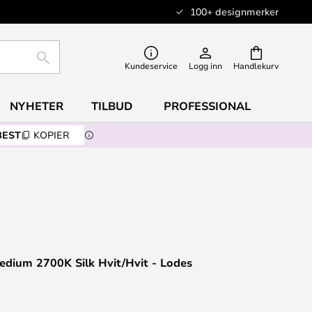
100+ designmerker
SØK
Kundeservice
Logg inn
Handlekurv
NYHETER
TILBUD
PROFESSIONAL
BEST
KOPIER
edium 2700K Silk Hvit/Hvit - Lodes