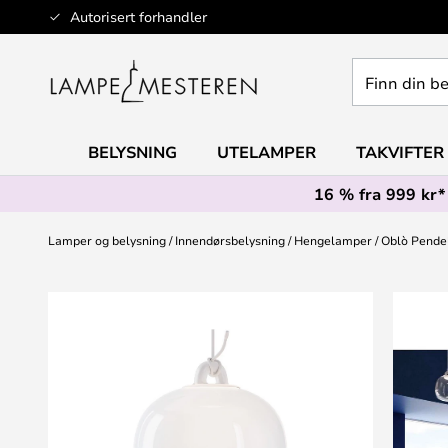
Hopp
Autorisert forhandler
til
innhold
Finn
din
belysning
BELYSNING
UTELAMPER
TAKVIFTER
16 % fra 999 kr*
Lamper og belysning
Innendørsbelysning
Hengelamper
Oblò Pendel
Gå
til
slutten
av
bildegalleri