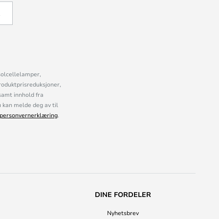
Å
solcellelamper,
roduktprisreduksjoner,
samt innhold fra
kan melde deg av til
personvernerklæring
.
DINE FORDELER
Nyhetsbrev