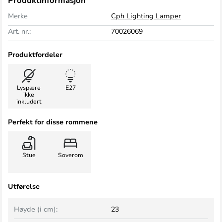
Produktinformasjon
Merke
Cph Lighting Lamper
Art. nr.:
70026069
Produktfordeler
Lyspære
E27
ikke
inkludert
Perfekt for disse rommene
Stue
Soverom
Utførelse
Høyde (i cm):
23