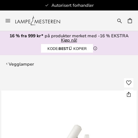
Autorisert forhandler
Hopp
til
innhold
16 % fra 999 kr*
på produkter merket med -16 % EKSTRA
Kjøp nå!
KODE:
BEST
KOPIER
Vegglamper
Gå
til
slutten
av
bildegalleri