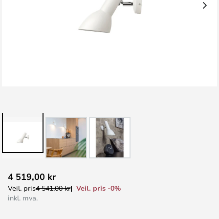
Gå
4 519,00 kr
til
Veil. pris -0%
Veil. pris
4 541,00 kr
begynnelsen
inkl. mva.
av
bildegalleri