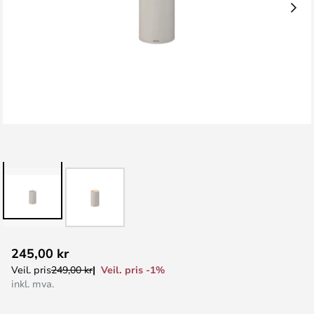
Gå
245,00 kr
til
Veil. pris -1%
Veil. pris
249,00 kr
begynnelsen
inkl. mva.
av
bildegalleri