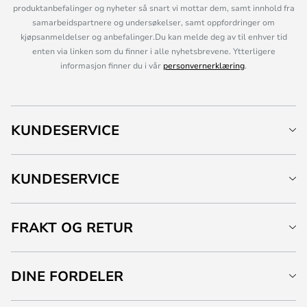
produktanbefalinger og nyheter så snart vi mottar dem, samt innhold fra
samarbeidspartnere og undersøkelser, samt oppfordringer om
kjøpsanmeldelser og anbefalinger.Du kan melde deg av til enhver tid
enten via linken som du finner i alle nyhetsbrevene. Ytterligere
informasjon finner du i vår
personvernerklæring
.
KUNDESERVICE
KUNDESERVICE
FRAKT OG RETUR
DINE FORDELER