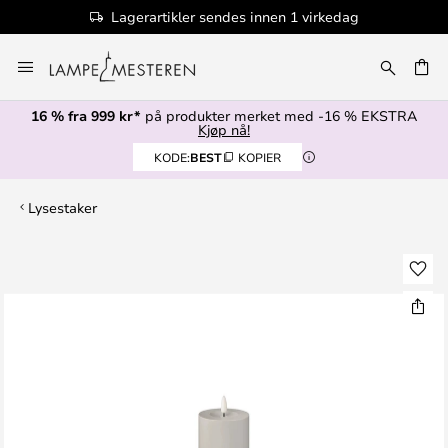
Lagerartikler sendes innen 1 virkedag
Hopp
til
innhold
16 % fra 999 kr*
på produkter merket med -16 % EKSTRA
Kjøp nå!
KODE:
BEST
KOPIER
Lysestaker
Gå
til
slutten
av
bildegalleri