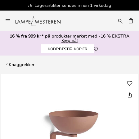
Lagerartikler sendes innen 1 virkedag
Hopp
til
innhold
16 % fra 999 kr*
på produkter merket med -16 % EKSTRA
Kjøp nå!
KODE:
BEST
KOPIER
Knaggrekker
Gå
til
slutten
av
bildegalleri