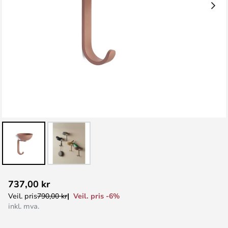
Gå
737,00 kr
til
Veil. pris -6%
Veil. pris
790,00 kr
begynnelsen
inkl. mva.
av
bildegalleri