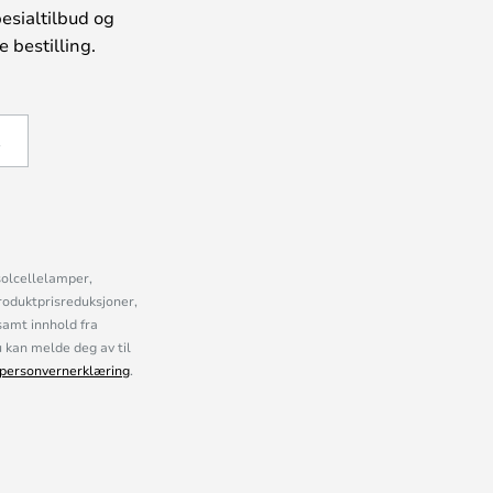
esialtilbud og
 bestilling.
Å
solcellelamper,
roduktprisreduksjoner,
samt innhold fra
kan melde deg av til
personvernerklæring
.