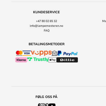
KUNDESERVICE
+47 80 02 65 32
Ma
info@lampemesteren.no
FAQ
BETALINGSMETODER
FØLG OSS PÅ