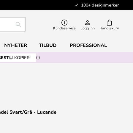
100+ designmerker
SØK
Kundeservice
Logg inn
Handlekurv
NYHETER
TILBUD
PROFESSIONAL
BEST
KOPIER
del Svart/Grå - Lucande