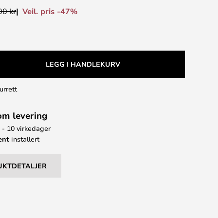
Veil. pris -47%
00 kr
LEGG I HANDLEKURV
urrett
om levering
6 - 10 virkedager
ent
installert
UKTDETALJER