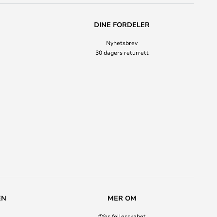
DINE FORDELER
Nyhetsbrev
30 dagers returrett
EN
MER OM
#Yes fellesskabet