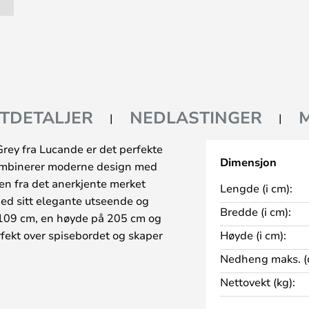
TDETALJER
NEDLASTINGER
ey fra Lucande er det perfekte
Dimensjon
 kombinerer moderne design med
n fra det anerkjente merket
Lengde (i cm):
ed sitt elegante utseende og
Bredde (i cm):
 109 cm, en høyde på 205 cm og
fekt over spisebordet og skaper
Høyde (i cm):
Nedheng maks. (
g kombinasjon av grått og svart,
Nettovekt (kg):
alg som kan integreres i mange
pendellampen gir et mykt og