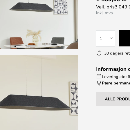
Veil. pris
3 049,
inkl. mva.
1
30 dagers ret
Informasjon 
Leveringstid: 
Pære perman
ALLE PROD