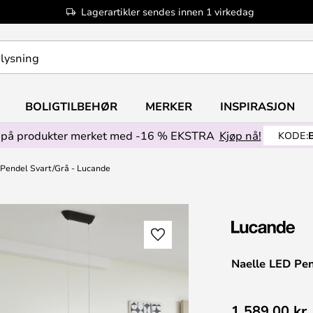
Lagerartikler sendes innen 1 virkedag
BOLIGTILBEHØR
MERKER
INSPIRASJON
på produkter merket med -16 % EKSTRA
Kjøp nå!
KODE:
Pendel Svart/Grå - Lucande
Naelle LED Pen
1 589,00 kr