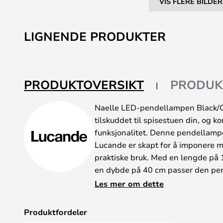
VIS FLERE BILDER
Gå
til
LIGNENDE PRODUKTER
begynnelsen
av
bildegalleri
PRODUKTOVERSIKT
PRODUK
Naelle LED-pendellampen Black/Gr
tilskuddet til spisestuen din, og
funksjonalitet. Denne pendellampe
Lucande er skapt for å imponere m
praktiske bruk. Med en lengde på
en dybde på 40 cm passer den per
en koselig atmosfære.
Les mer om dette
Lampen er laget av stoff i en stili
noe som gjør den til et allsidig v
Produktfordeler
ulike interiørstiler. Den moderne 