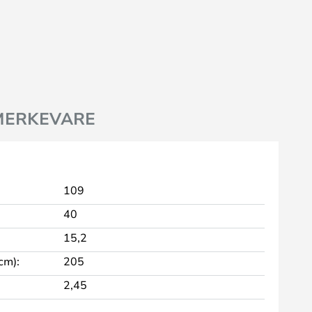
MERKEVARE
109
40
15,2
cm):
205
2,45