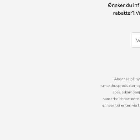
Ønsker du inf
rabatter? V
Abonner på nyh
smarthusprodukter og 
spesialkampanje
samarbeidspartnere 
enhver tid enten via 