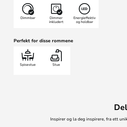
behagelig lys som er ideelt for ko
avslappende stunder med familie 
Dimmbar
Dimmer
Energieffektiv
sofistikerte designen gjør den til et
inkludert
og holdbar
moderne i mange år fremover.
Kompletter spisestuen med denne
Perfekt for disse rommene
bare er en lyskilde, men også et 
hvordan Naelle LED-pendellampen
skape den perfekte atmosfæren..
Spisestue
Stue
Del
Inspirer og la deg inspirere, fra ett 