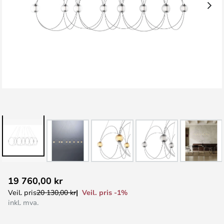
Gå
19 760,00 kr
til
Veil. pris -1%
Veil. pris
20 130,00 kr
begynnelsen
inkl. mva.
av
bildegalleri