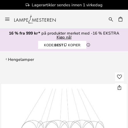
Lagerartikler sendes innen 1 virkedag
Hopp
til
innhold
16 % fra 999 kr*
på produkter merket med -16 % EKSTRA
Kjøp nå!
KODE:
BEST
KOPIER
Hengelamper
Gå
til
slutten
av
bildegalleri