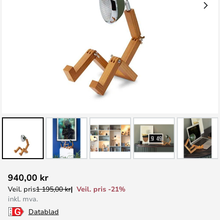
Gå
940,00 kr
til
Veil. pris -21%
Veil. pris
1 195,00 kr
begynnelsen
inkl. mva.
av
Datablad
bildegalleri