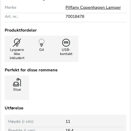
Merke
Piffany Copenhagen Lamper
Art. nr.:
70018478
Produktfordeler
Lyspære
G4
USB-
ikke
kontakt
inkludert
Perfekt for disse rommene
Stue
Utførelse
Høyde (i cm):
11
Bredde (i cm):
16,4