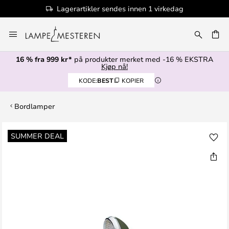
Lagerartikler sendes innen 1 virkedag
Hopp
til
innhold
16 % fra 999 kr*
på produkter merket med -16 % EKSTRA
Kjøp nå!
KODE:
BEST
KOPIER
Bordlamper
Gå
SUMMER DEAL
til
slutten
av
bildegalleri