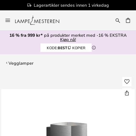
Lagerartikler sendes innen 1 virkedag
Hopp
til
innhold
16 % fra 999 kr*
på produkter merket med -16 % EKSTRA
Kjøp nå!
KODE:
BEST
KOPIER
Vegglamper
Gå
til
slutten
av
bildegalleri