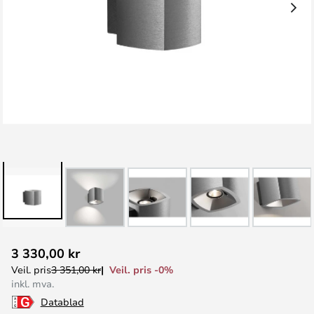
Gå
3 330,00 kr
til
Veil. pris -0%
Veil. pris
3 351,00 kr
begynnelsen
inkl. mva.
av
Datablad
bildegalleri