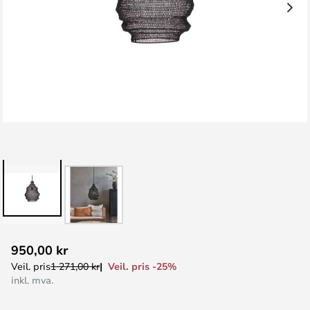
Gå
950,00 kr
til
Veil. pris -25%
Veil. pris
1 271,00 kr
begynnelsen
inkl. mva.
av
bildegalleri