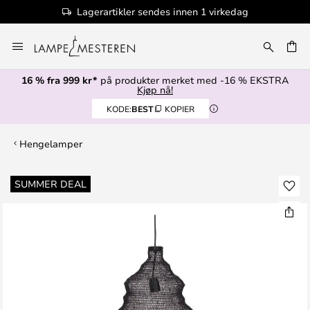
Lagerartikler sendes innen 1 virkedag
Hopp
til
innhold
16 % fra 999 kr*
på produkter merket med -16 % EKSTRA
Kjøp nå!
KODE:
BEST
KOPIER
Hengelamper
Gå
SUMMER DEAL
til
slutten
av
bildegalleri