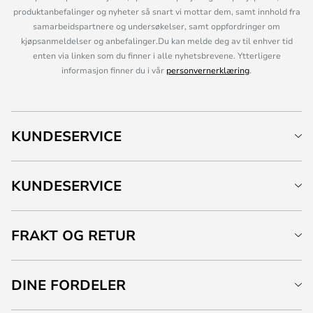
produktanbefalinger og nyheter så snart vi mottar dem, samt innhold fra
samarbeidspartnere og undersøkelser, samt oppfordringer om
kjøpsanmeldelser og anbefalinger.Du kan melde deg av til enhver tid
enten via linken som du finner i alle nyhetsbrevene. Ytterligere
informasjon finner du i vår
personvernerklæring
.
KUNDESERVICE
KUNDESERVICE
FRAKT OG RETUR
DINE FORDELER