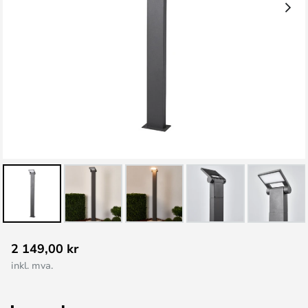
Gå
2 149,00 kr
til
inkl. mva.
begynnelsen
av
bildegalleri