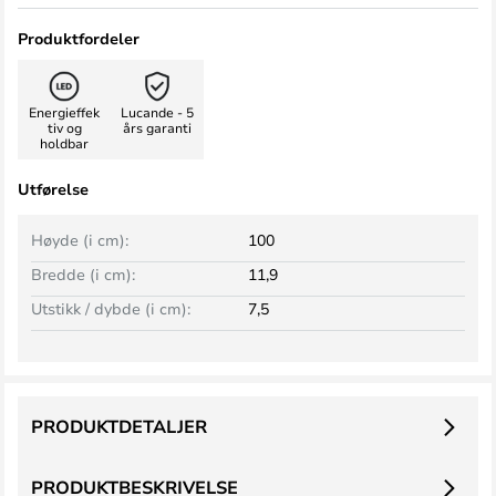
Produktfordeler
Energieffek
Lucande - 5
tiv og
års garanti
holdbar
Utførelse
Høyde (i cm):
100
Bredde (i cm):
11,9
Utstikk / dybde (i cm):
7,5
PRODUKTDETALJER
PRODUKTBESKRIVELSE