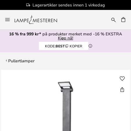
Lagerartikler sendes innen 1 virkedag
Hopp
til
innhold
16 % fra 999 kr*
på produkter merket med -16 % EKSTRA
Kjøp nå!
KODE:
BEST
KOPIER
Pullertlamper
Gå
til
slutten
av
bildegalleri