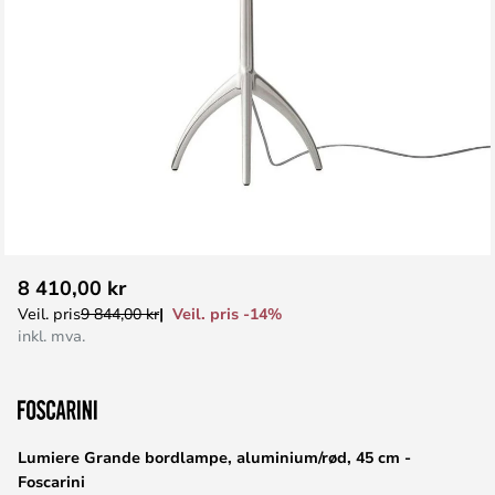
Gå
8 410,00 kr
til
Veil. pris -14%
Veil. pris
9 844,00 kr
begynnelsen
inkl. mva.
av
bildegalleri
Lumiere Grande bordlampe, aluminium/rød, 45 cm -
Foscarini