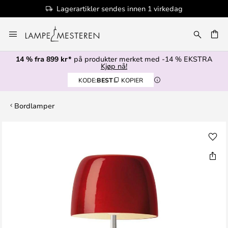
Lagerartikler sendes innen 1 virkedag
Hopp
til
innhold
14 % fra 899 kr*
på produkter merket med -14 % EKSTRA
Kjøp nå!
KODE:
BEST
KOPIER
Bordlamper
Gå
til
slutten
av
bildegalleri