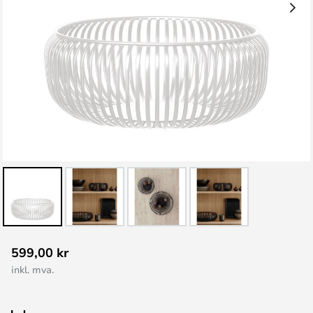
Gå
599,00 kr
til
inkl. mva.
begynnelsen
av
bildegalleri