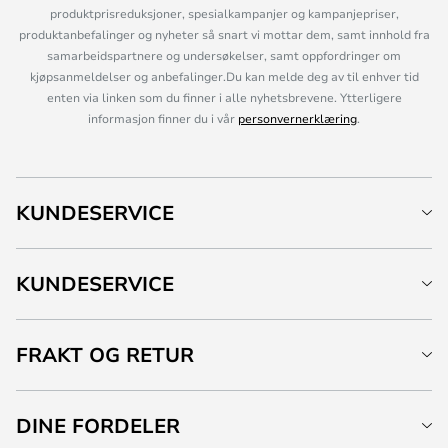
produktprisreduksjoner, spesialkampanjer og kampanjepriser,
produktanbefalinger og nyheter så snart vi mottar dem, samt innhold fra
samarbeidspartnere og undersøkelser, samt oppfordringer om
kjøpsanmeldelser og anbefalinger.Du kan melde deg av til enhver tid
enten via linken som du finner i alle nyhetsbrevene. Ytterligere
informasjon finner du i vår
personvernerklæring
.
KUNDESERVICE
KUNDESERVICE
FRAKT OG RETUR
DINE FORDELER