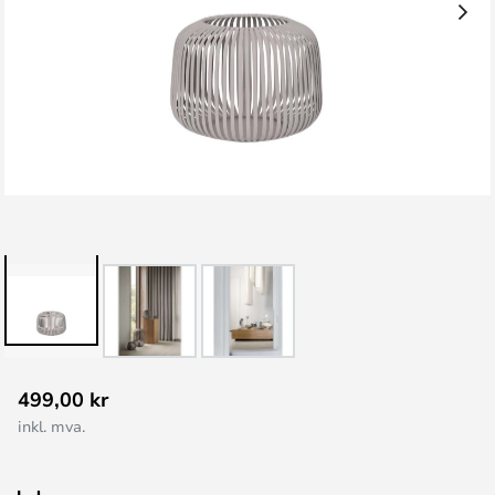
Gå
499,00 kr
til
inkl. mva.
begynnelsen
av
bildegalleri