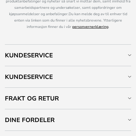
produktanbefalinger og nyheter så snart vi mottar dem, samt innhold fra
samarbeidspartnere og undersøkelser, samt oppfordringer om
kjøpsanmeldelser og anbefalinger.Du kan melde deg av til enhver tid
enten via linken som du finner i alle nyhetsbrevene. Ytterligere
informasjon finner du i vår
personvernerklæring
.
KUNDESERVICE
KUNDESERVICE
FRAKT OG RETUR
DINE FORDELER