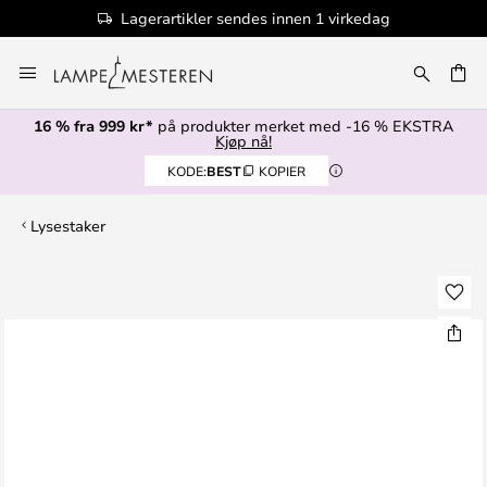
Lagerartikler sendes innen 1 virkedag
Hopp
til
innhold
16 % fra 999 kr*
på produkter merket med -16 % EKSTRA
Kjøp nå!
KODE:
BEST
KOPIER
Lysestaker
Gå
til
slutten
av
bildegalleri