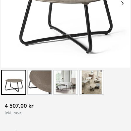
Gå
4 507,00 kr
til
inkl. mva.
begynnelsen
av
bildegalleri