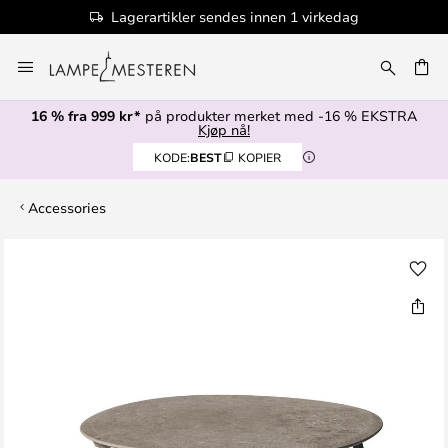
Lagerartikler sendes innen 1 virkedag
Hopp
til
innhold
16 % fra 999 kr*
på produkter merket med -16 % EKSTRA
Kjøp nå!
KODE:
BEST
KOPIER
Accessories
Gå
til
slutten
av
bildegalleri