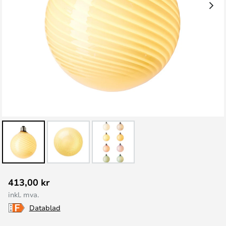
Gå
413,00 kr
til
inkl. mva.
begynnelsen
Datablad
av
bildegalleri