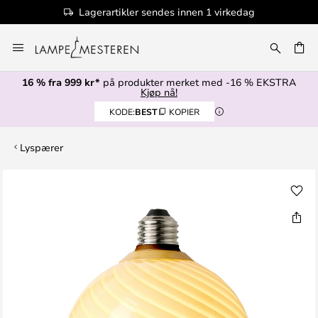
Lagerartikler sendes innen 1 virkedag
Hopp
til
innhold
16 % fra 999 kr*
på produkter merket med -16 % EKSTRA
Kjøp nå!
KODE:
BEST
KOPIER
Lyspærer
Gå
til
slutten
av
bildegalleri