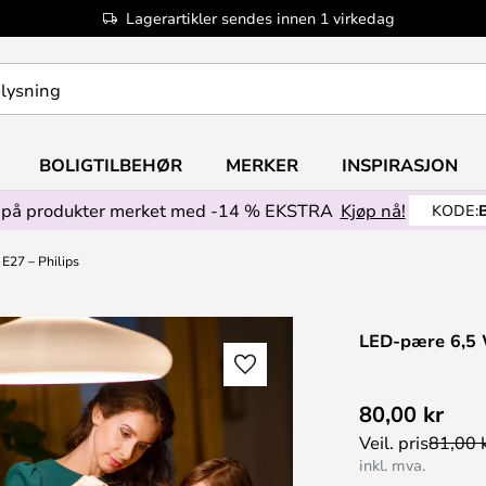
Lagerartikler sendes innen 1 virkedag
BOLIGTILBEHØR
MERKER
INSPIRASJON
på produkter merket med -14 % EKSTRA
Kjøp nå!
KODE:
E27 – Philips
LED-pære 6,5 W
80,00 kr
Veil. pris
81,00 
inkl. mva.