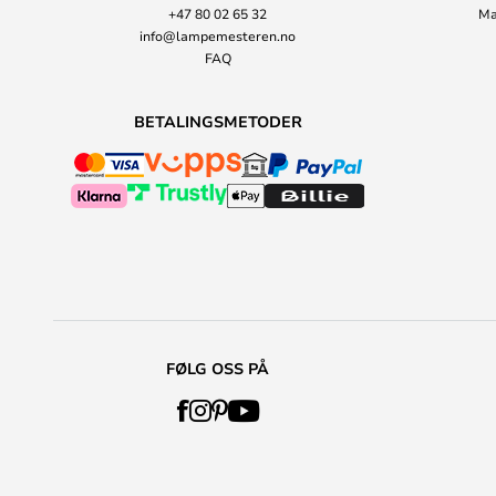
+47 80 02 65 32
Ma
info@lampemesteren.no
FAQ
BETALINGSMETODER
FØLG OSS PÅ