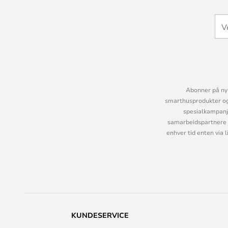
Abonner på nyh
smarthusprodukter og 
spesialkampanje
samarbeidspartnere 
enhver tid enten via 
KUNDESERVICE