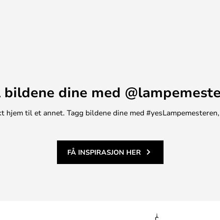
-100 RA, hvor 100 RA tilsvarer
nimum 80 RA.
.
 bildene dine med @lampemest
unikt hjem til et annet. Tagg bildene dine med #yesLampemesteren,
irekte sollys ca. 5 500 K og den
FÅ INSPIRASJON HER
dette.