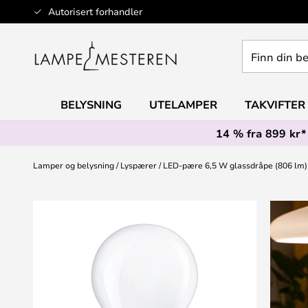
Hopp
Autorisert forhandler
til
innhold
Finn
din
belysning
BELYSNING
UTELAMPER
TAKVIFTER
14 % fra 899 kr*
Lamper og belysning
Lyspærer
LED-pære 6,5 W glassdråpe (806 lm) 
Gå
til
slutten
av
bildegalleri