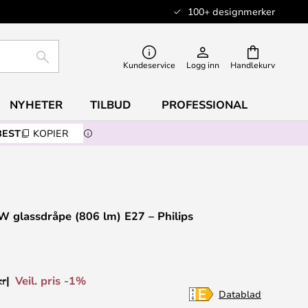
100+ designmerker
SØK
Kundeservice
Logg inn
Handlekurv
NYHETER
TILBUD
PROFESSIONAL
BEST
KOPIER
 glassdråpe (806 lm) E27 – Philips
Veil. pris -1%
kr
Datablad