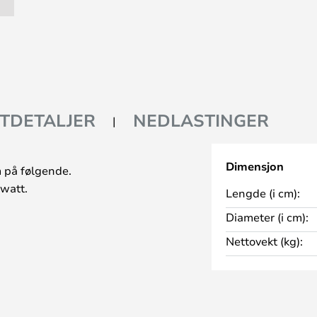
TDETALJER
NEDLASTINGER
Dimensjon
 på følgende.
 watt.
Lengde (i cm):
Diameter (i cm):
Nettovekt (kg):
 høyere verdien er, desto mer