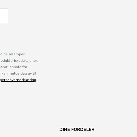
Å
solcellelamper,
roduktprisreduksjoner,
samt innhold fra
kan melde deg av til
personvernerklæring
.
DINE FORDELER