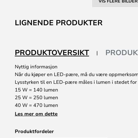
VIS FLERE BILDER
Gå
til
LIGNENDE PRODUKTER
begynnelsen
av
bildegalleri
PRODUKTOVERSIKT
PRODUK
Nyttig informasjon
Når du kjøper en LED-pære, må du være oppmerksom
Lysstyrken til en LED-pære måles i lumen i stedet for
15 W = 140 lumen
25 W = 250 lumen
40 W = 470 lumen
60 W = 800 lumen
Les mer om dette
75 W = 1050 lumen
100 W = 1520 lumen
Produktfordeler
I tillegg står RA- eller CRI-verdien også på pæren. Jo