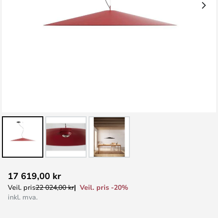
Gå
17 619,00 kr
til
Veil. pris -20%
Veil. pris
22 024,00 kr
begynnelsen
inkl. mva.
av
bildegalleri