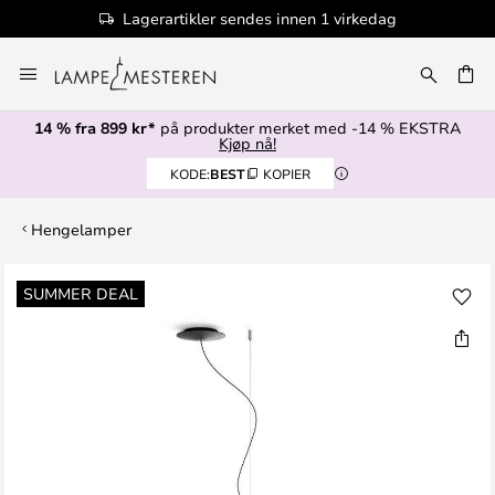
Lagerartikler sendes innen 1 virkedag
Hopp
til
innhold
14 % fra 899 kr*
på produkter merket med -14 % EKSTRA
Kjøp nå!
KODE:
BEST
KOPIER
Hengelamper
Gå
SUMMER DEAL
til
slutten
av
bildegalleri