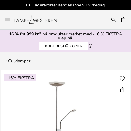
Lagerartikler sendes innen 1 virkedag
Hopp
til
innhold
16 % fra 999 kr*
på produkter merket med -16 % EKSTRA
Kjøp nå!
KODE:
BEST
KOPIER
Gulvlamper
Gå
-16% EKSTRA
til
slutten
av
bildegalleri